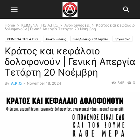
Home
ΚΕΙΜΕΝΑ ΤΗΣ Α.Π.Ο.
Ανακοινώσεις
Κράτος και κεφάλαιο
δολοφονούν | Γενική Απεργία Τετάρτη 20 Νοέμβρη
ΚΕΙΜΕΝΑ ΤΗΣ Α.Π.Ο.
Ανακοινώσεις
Εκδηλώσεις-Καλέσματα
Εργασιακά
Κράτος και κεφάλαιο
Κεντρικό Άρθρο
δολοφονούν | Γενική Απεργία
Τετάρτη 20 Νοέμβρη
845
0
By
A.P.O.
-
November 18, 2024