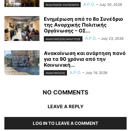
A.P.O.
-
July 30, 2026
ΕΚΔΗΛΏΣΕΙΣ-ΚΑΛΈΣΜΑΤΑ
Ενημέρωση από το 8ο Συνέδριο
της Αναρχικής Πολιτικής
Οργάνωσης – ΟΣ...
A.P.O.
-
July 23, 2026
ΑΝΑΚΟΙΝΏΣΕΙΣ/ΑΝΑΛΎΣΕΙΣ
Ανακοίνωση και ανάρτηση πανό
για τα 90 χρόνια από την
Κοινωνική...
A.P.O.
-
July 19, 2026
ΑΝΑΚΟΙΝΏΣΕΙΣ
NO COMMENTS
LEAVE A REPLY
LOG IN TO LEAVE A COMMENT