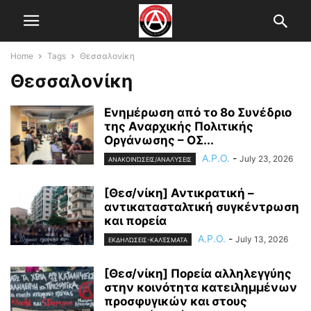
Home
Tags
Θεσσαλονίκη
Θεσσαλονίκη
Ενημέρωση από το 8ο Συνέδριο
της Αναρχικής Πολιτικής
Οργάνωσης – ΟΣ...
A.P.O.
-
July 23, 2026
ΑΝΑΚΟΙΝΏΣΕΙΣ/ΑΝΑΛΎΣΕΙΣ
[Θεσ/νίκη] Αντικρατική –
αντικατασταλτική συγκέντρωση
και πορεία
A.P.O.
-
July 13, 2026
ΕΚΔΗΛΏΣΕΙΣ-ΚΑΛΈΣΜΑΤΑ
[Θεσ/νίκη] Πορεία αλληλεγγύης
στην κοινότητα κατειλημμένων
προσφυγικών και στους