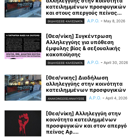
αλληλεγγύης στην κοινότητα
κατειλημμένων προσφυγικών
και στους απεργούς πείνας...
A.P.O.
-
May 8, 2026
ΕΚΔΗΛΏΣΕΙΣ-ΚΑΛΈΣΜΑΤΑ
[Θεσ/νίκη] Συγκέντρωση
Αλληλεγγύης για υπόθεση
έμφυλης βίας & σεξουαλικής
κακοποίησης
A.P.O.
-
April 30, 2026
ΕΚΔΗΛΏΣΕΙΣ-ΚΑΛΈΣΜΑΤΑ
[Θεσ/νικης] Διαδήλωση
αλληλεγγύης στην κοινότητα
κατειλημμένων προσφυγικών
A.P.O.
-
April 4, 2026
ΑΝΑΚΟΙΝΏΣΕΙΣ/ΑΝΑΛΎΣΕΙΣ
[Θεσ/νίκη] Αλληλεγγύη στην
κοινότητα κατειλημμένων
προσφυγικών και στον απεργό
πείνας Αρ....