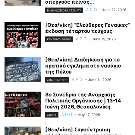
απεργούς πείνας...
A.P.O.
-
June 22, 2026
ΕΚΔΗΛΏΣΕΙΣ-ΚΑΛΈΣΜΑΤΑ
[Θεσ/νίκη] “Ελεύθερες Γυναίκες”
έκδοση τέταρτου τεύχους
A.P.O.
-
June 19, 2026
ΚΕΝΤΡΙΚΌ ΆΡΘΡΟ
[Θεσ/νίκη] Διαδήλωση για το
κρατικό εγκλημα στο ναυάγιο
της Πύλου
A.P.O.
-
June 11, 2026
ΑΝΑΚΟΙΝΏΣΕΙΣ
8ο Συνέδριο της Αναρχικής
Πολιτικής Οργάνωσης | 13-14
Ιούνη 2026, Θεσσαλονίκη
A.P.O.
-
May 17, 2026
ΑΦΙΣΕΣ
[Θεσ/νίκη] Συγκέντρωση