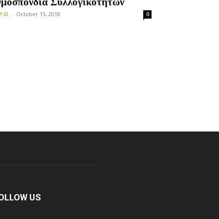
μοσπονδία Συλλογικοτήτων
P.O.
-
October 15, 2018
0
OLLOW US