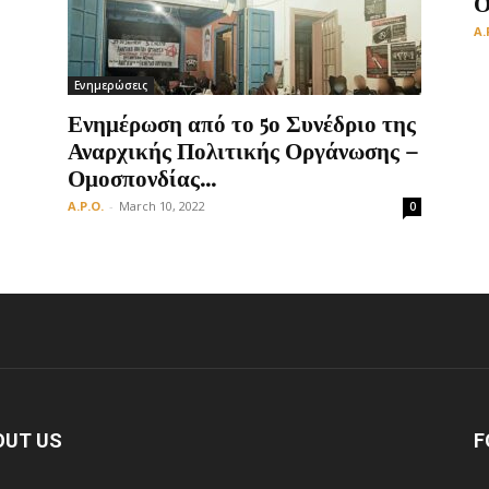
Ο
A.
Ενημερώσεις
Οργάνωση
Ενημέρωση από το 5ο Συνέδριο της
Αναρχικής Πολιτικής Οργάνωσης –
Ομοσπονδίας...
A.P.O.
-
March 10, 2022
0
OUT US
F