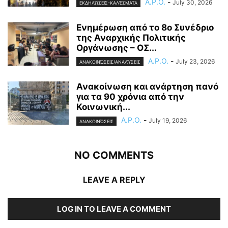
A.P.O.
-
July 30, 2026
ΕΚΔΗΛΏΣΕΙΣ-ΚΑΛΈΣΜΑΤΑ
Ενημέρωση από το 8ο Συνέδριο
της Αναρχικής Πολιτικής
Οργάνωσης – ΟΣ...
A.P.O.
-
July 23, 2026
ΑΝΑΚΟΙΝΏΣΕΙΣ/ΑΝΑΛΎΣΕΙΣ
Ανακοίνωση και ανάρτηση πανό
για τα 90 χρόνια από την
Κοινωνική...
A.P.O.
-
July 19, 2026
ΑΝΑΚΟΙΝΏΣΕΙΣ
NO COMMENTS
LEAVE A REPLY
LOG IN TO LEAVE A COMMENT