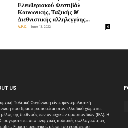
Ελευθεριακού Φεστιβάλ
Κοινωνικής, Ταξικής &
Διεθνιστικής αλληλεγγύης...
A.P.O.
-
June 13, 2022
0
OUT US
F
αρχική Πολιτική Οργάνωση είναι φεντεραλιστική
νωση που δραστηριοποιείται στον ελλαδικό χώρο και
ι μέλος της διεθνούς των αναρχικών ομοσπονδιών (IFA). H
Ο. συγκροτείται από αναρχικές πολιτικές συλλογικότητες
ομάδες. Είμαστε αναρχικοί, μέρος του ευρύτερου