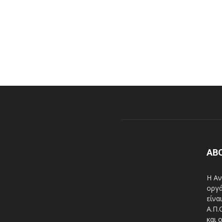
AB
Η Αν
οργά
είνα
A.Π.
και 