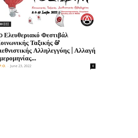
ΦΙΣΕΣ
o Ελευθεριακό Φεστιβάλ
οινωνικής Ταξικής &
ιεθνιστικής Αλληλεγγύης | Αλλαγή
μερομηνίας...
P.O.
-
June 23, 2022
0