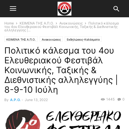
Home
ΚΕΙΜΕΝΑ ΤΗΣ Α.Π.Ο.
Ανακοινώσεις
Πολιτικό κάλεσμα
του 4ου Ελευθεριακού Φεστιβάλ Κοινωνικής, Ταξικής & Διεθνιστικής
αλληλεγγύης |...
ΚΕΙΜΕΝΑ ΤΗΣ Α.Π.Ο.
Ανακοινώσεις
Εκδηλώσεις-Καλέσματα
Πολιτικό κάλεσμα του 4ου
Κεντρικό Άρθρο
Ελευθεριακού Φεστιβάλ
Κοινωνικής, Ταξικής &
Διεθνιστικής αλληλεγγύης |
8-9-10 Ιούλη
1445
0
By
A.P.O.
-
June 13, 2022