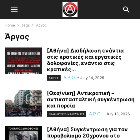
Home
Tags
Άργος
Άργος
[Αθήνα] Διαδήλωση ενάντια
στις κρατικές και εργατικές
δολοφονίες, ενάντια στις
κρατικές...
A.P.O.
-
July 14, 2026
ΑΦΙΣΕΣ
[Θεσ/νίκη] Αντικρατική –
αντικατασταλτική συγκέντρωση
και πορεία
A.P.O.
-
July 13, 2026
ΕΚΔΗΛΏΣΕΙΣ-ΚΑΛΈΣΜΑΤΑ
[Αθήνα] Συγκέντρωση για τον
πυροβολισμό 20χρονου στο