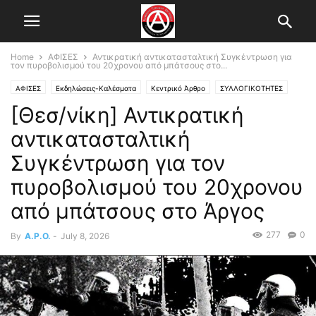
Home
ΑΦΙΣΕΣ
Αντικρατική αντικατασταλτική Συγκέντρωση για
τον πυροβολισμού του 20χρονου από μπάτσους στο...
ΑΦΙΣΕΣ
Εκδηλώσεις-Καλέσματα
Κεντρικό Άρθρο
ΣΥΛΛΟΓΙΚΟΤΗΤΕΣ
[Θεσ/νίκη] Αντικρατική
συλλογικότητα για τον κοινωνικό αναρχισμό "Μαύρο & Κόκκινο"
αντικατασταλτική
Συγκέντρωση για τον
πυροβολισμού του 20χρονου
από μπάτσους στο Άργος
277
0
By
A.P.O.
-
July 8, 2026