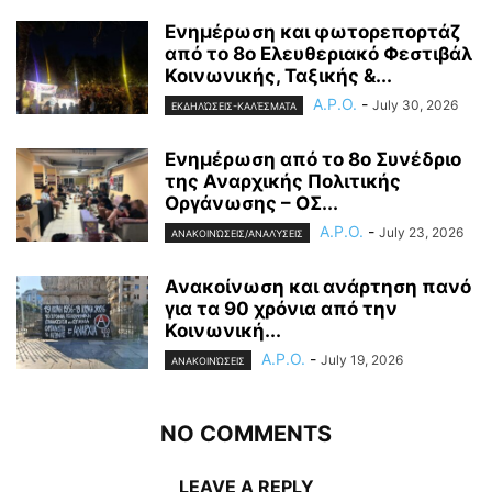
Ενημέρωση και φωτορεπορτάζ
από το 8ο Ελευθεριακό Φεστιβάλ
Κοινωνικής, Ταξικής &...
A.P.O.
-
July 30, 2026
ΕΚΔΗΛΏΣΕΙΣ-ΚΑΛΈΣΜΑΤΑ
Ενημέρωση από το 8ο Συνέδριο
της Αναρχικής Πολιτικής
Οργάνωσης – ΟΣ...
A.P.O.
-
July 23, 2026
ΑΝΑΚΟΙΝΏΣΕΙΣ/ΑΝΑΛΎΣΕΙΣ
Ανακοίνωση και ανάρτηση πανό
για τα 90 χρόνια από την
Κοινωνική...
A.P.O.
-
July 19, 2026
ΑΝΑΚΟΙΝΏΣΕΙΣ
NO COMMENTS
LEAVE A REPLY