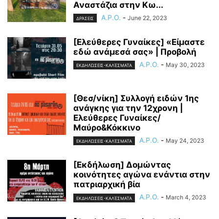
Αναστάζια στην Κω...
A.P.O.
-
June 22, 2023
ΔΡΆΣΕΙΣ
[Ελεύθερες Γυναίκες] «Είμαστε
εδώ ανάμεσά σας» | Προβολή
A.P.O.
-
May 30, 2023
ΕΚΔΗΛΏΣΕΙΣ-ΚΑΛΈΣΜΑΤΑ
[Θεσ/νίκη] Συλλογή ειδών 1ης
ανάγκης για την 12χρονη |
Ελεύθερες Γυναίκες/
Μαύρο&Κόκκινο
A.P.O.
-
May 24, 2023
ΕΚΔΗΛΏΣΕΙΣ-ΚΑΛΈΣΜΑΤΑ
[Εκδήλωση] Δομώντας
κοινότητες αγώνα ενάντια στην
πατριαρχική βία
A.P.O.
-
March 4, 2023
ΕΚΔΗΛΏΣΕΙΣ-ΚΑΛΈΣΜΑΤΑ