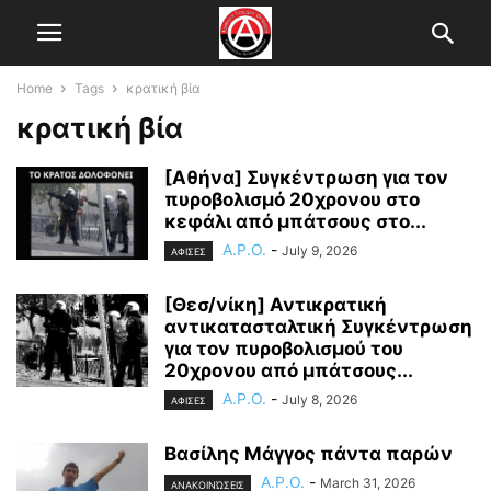
Home
Tags
κρατική βία
κρατική βία
[Αθήνα] Συγκέντρωση για τον
πυροβολισμό 20χρονου στο
κεφάλι από μπάτσους στο...
A.P.O.
-
July 9, 2026
ΑΦΙΣΕΣ
[Θεσ/νίκη] Αντικρατική
αντικατασταλτική Συγκέντρωση
για τον πυροβολισμού του
20χρονου από μπάτσους...
A.P.O.
-
July 8, 2026
ΑΦΙΣΕΣ
Βασίλης Μάγγος πάντα παρών
A.P.O.
-
March 31, 2026
ΑΝΑΚΟΙΝΏΣΕΙΣ