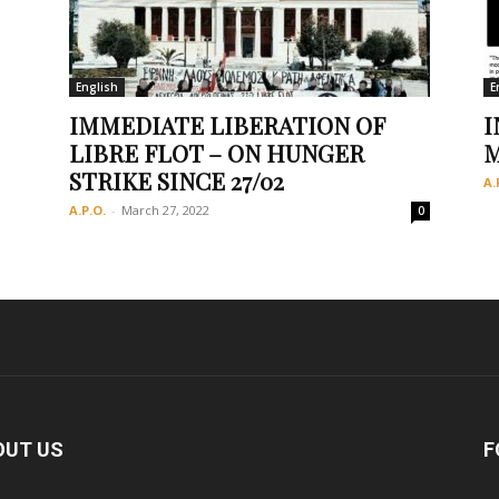
English
E
Οργάνωση
IMMEDIATE LIBERATION OF
I
LIBRE FLOT – ON HUNGER
M
STRIKE SINCE 27/02
A.
A.P.O.
-
March 27, 2022
0
OUT US
F