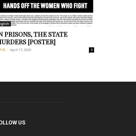
nglish
N PRISONS, THE STATE
URDERS [POSTER]
P.O.
-
April 17, 2020
0
OLLOW US