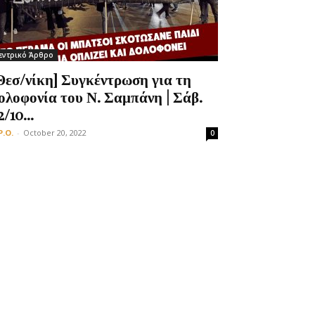
εντρικό Άρθρο
Θεσ/νίκη] Συγκέντρωση για τη
ολοφονία του Ν. Σαμπάνη | Σάβ.
2/10...
P.O.
-
October 20, 2022
0