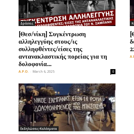
Δράσεις
Κ
Οργάνωση
[Θεσ/νίκη] Συγκέντρωση
[
αλληλεγγύης στους/ις
δ
συλληφθέντες/είσες της
2
αντανακλαστικής πορείας για τη
A.
δολοφονία...
A.P.O.
-
March 6, 2025
0
Εκδηλώσεις-Καλέσματα