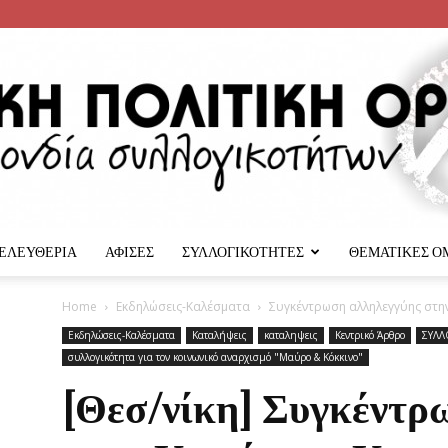
 ΕΛΕΥΘΕΡΙΑ
ΑΦΙΣΕΣ
ΣΥΛΛΟΓΙΚΟΤΗΤΕΣ
ΘΕΜΑΤΙΚΕΣ Ο
Αναρχική
Home
Εκδηλώσεις-Καλέσματα
Συγκέντρωση αλληλεγγύης στη
Εκδηλώσεις-Καλέσματα
Καταλήψεις
καταληψεις
Κεντρικό Άρθρο
ΣΥΛΛ
συλλογικότητα για τον κοινωνικό αναρχισμό "Μαύρο & Κόκκινο"
[Θεσ/νίκη] Συγκέντρ
Πολιτική