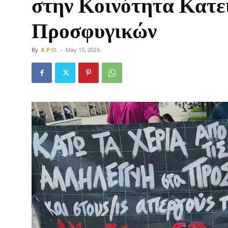
στην Κοινότητα Κατε
Προσφυγικών
By
A.P.O.
-
May 15, 2026
Οργάνωση