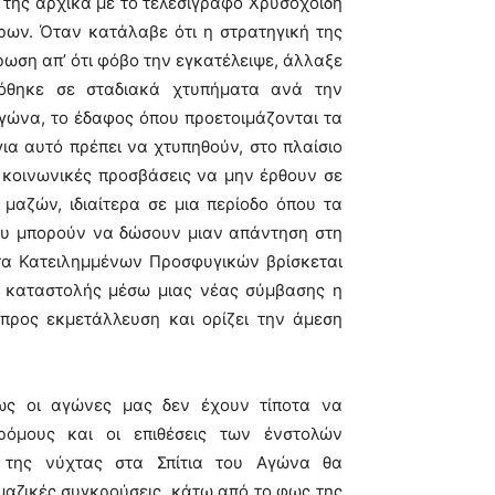
 της αρχικά με το τελεσίγραφο Χρυσοχοΐδη
ρων. Όταν κατάλαβε ότι η στρατηγική της
ρωση απ’ ότι φόβο την εγκατέλειψε, άλλαξε
δόθηκε σε σταδιακά χτυπήματα ανά την
αγώνα, το έδαφος όπου προετοιμάζονται τα
για αυτό πρέπει να χτυπηθούν, στο πλαίσιο
 κοινωνικές προσβάσεις να μην έρθουν σε
αζών, ιδιαίτερα σε μια περίοδο όπου τα
ου μπορούν να δώσουν μιαν απάντηση στη
τα Κατειλημμένων Προσφυγικών βρίσκεται
ς καταστολής μέσω μιας νέας σύμβασης η
 προς εκμετάλλευση και ορίζει την άμεση
ως οι αγώνες μας δεν έχουν τίποτα να
ρόμους και οι επιθέσεις των ένστολών
 της νύχτας στα Σπίτια του Αγώνα θα
μαζικές συγκρούσεις, κάτω από το φως της