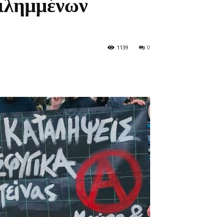
ιλημμένων
1139
0