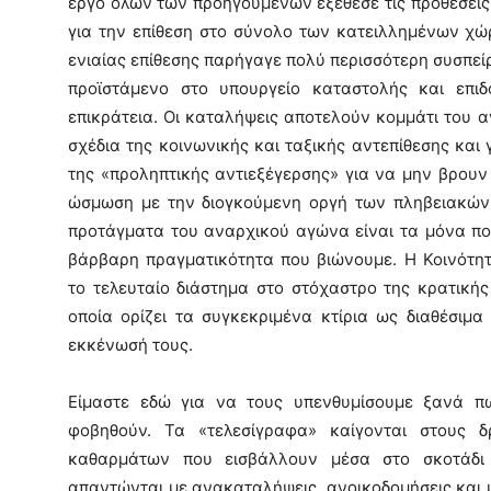
έργο όλων των προηγούμενων εξέθεσε τις προθέσεις
για την επίθεση στο σύνολο των κατειλλημένων χώ
ενιαίας επίθεσης παρήγαγε πολύ περισσότερη συσπεί
προϊστάμενο στο υπουργείο καταστολής και επι
επικράτεια. Οι καταλήψεις αποτελούν κομμάτι του 
σχέδια της κοινωνικής και ταξικής αντεπίθεσης και 
της «προληπτικής αντιεξέγερσης» για να μην βρουν
ώσμωση με την διογκούμενη οργή των πληβειακών μ
προτάγματα του αναρχικού αγώνα είναι τα μόνα π
βάρβαρη πραγματικότητα που βιώνουμε. Η Κοινότη
το τελευταίο διάστημα στο στόχαστρο της κρατική
οποία ορίζει τα συγκεκριμένα κτίρια ως διαθέσιμα
εκκένωσή τους.
Είμαστε εδώ για να τους υπενθυμίσουμε ξανά π
φοβηθούν. Τα «τελεσίγραφα» καίγονται στους δ
καθαρμάτων που εισβάλλουν μέσα στο σκοτάδι
απαντώνται με ανακαταλήψεις, ανοικοδομήσεις και 