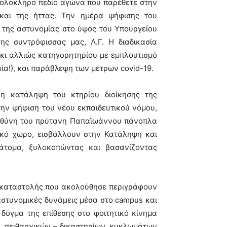
ολόκληρο πεδίο αγώνα που παρέθετε στην
και της ήττας. Την ημέρα ψήφισης του
η της αστυνομίας στο ύψος του Υπουργείου
ς συντρόφισσας μας, Λ.Γ. Η διαδικασία
κι αλλιώς κατηγορητηρίου με εμπλουτισμό
ία!), και παράβλεψη των μέτρων covid-19.
 η κατάληψη του κτηρίου διοίκησης της
την ψήφιση του νέου εκπαιδευτικού νόμου,
ευθύνη του πρύτανη Παπαϊωάννου πάνοπλα
κό χώρο, εισβάλλουν στην Κατάληψη και
τομα, ξυλοκοπώντας και βασανίζοντας
 καταστολής που ακολούθησε περιγράφουν
 αστυνομικές δυνάμεις μέσα στο campus και
δόγμα της επίθεσης στο φοιτητικό κίνημα
, πειθαρχικών – δικαστηρίων, κυκλωμάτων