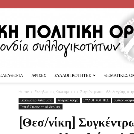
 ΕΛΕΥΘΕΡΙΑ
ΑΦΙΣΕΣ
ΣΥΛΛΟΓΙΚΟΤΗΤΕΣ
ΘΕΜΑΤΙΚΕΣ Ο
Αναρχική
Home
Εκδηλώσεις-Καλέσματα
Συγκέντρωση αλληλεγγύης στην
Εκδηλώσεις-Καλέσματα
Κεντρικό Άρθρο
ΣΥΛΛΟΓΙΚΟΤΗΤΕΣ
συλλογικότητα
Τοπικό Συντονιστικό Θεσ/κης
[Θεσ/νίκη] Συγκέντρ
Πολιτική