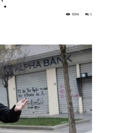
Γ.
1094
0