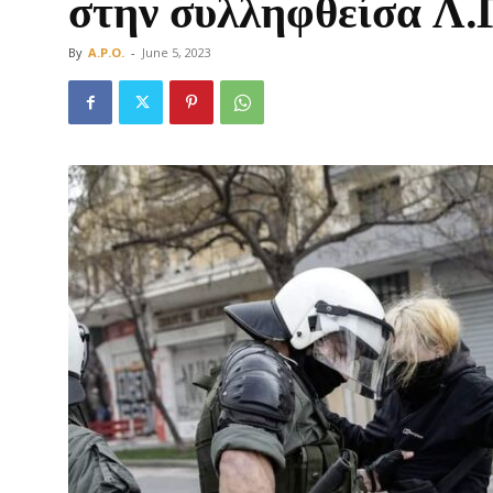
στην συλληφθείσα Λ.
By
A.P.O.
-
June 5, 2023
Οργάνωση