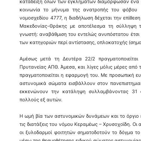
κατάδειξη όλων των εγκλημάτων διαμόρφωσαν ένα 
κοινωνία το μήνυμα της ανατροπής του φόβου 
νομοσχεδίου 4777, η διαδήλωση δέχεται την επίθεσ
Μακεδονίας-Θράκης με αποτέλεσμα τη σύλληψη τη
γνωστή: αναβάθμιση του εντελώς ανυπόστατου έτσι 
των κατηγοριών περί αντίστασης, οπλοκατοχής (σημα
Αμέσως μετά τη Δευτέρα 22/2 πραγματοποιείται
Πρυτανείας ΑΠΘ. Άμεσα, και λίγες μόλις μέρες από 
πραγματοποιείται η εφαρμογή του. Με προσωπική 
αστυνομικά σώματα εισβάλλουν στον πανεπιστημια
εκκενώνουν την κατάληψη συλλαμβάνοντας 31 ά
πολλούς εξ αυτών.
Η ωμή βία των αστυνομικών δυνάμεων και το όργιο
τις διατάξεις του νόμου Κεραμέως – Χρυσοχοϊδη. Οι
οι ξυλοδαρμοί φοιτητών σηματοδοτούν το δόγμα το 
μέσω της θεσμοθέτησης ειδικού σώματος αστυνομίας