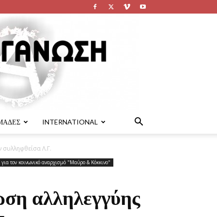
ΜΑΔΕΣ
INTERNATIONAL
 συλληφθείσα Λ.Γ.
 για τον κοινωνικό αναρχισμό "Μαύρο & Κόκκινο"
ωση αλληλεγγύης