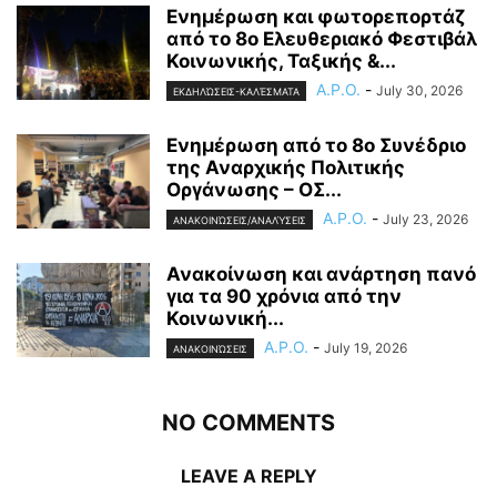
Ενημέρωση και φωτορεπορτάζ
από το 8ο Ελευθεριακό Φεστιβάλ
Κοινωνικής, Ταξικής &...
A.P.O.
-
July 30, 2026
ΕΚΔΗΛΏΣΕΙΣ-ΚΑΛΈΣΜΑΤΑ
Ενημέρωση από το 8ο Συνέδριο
της Αναρχικής Πολιτικής
Οργάνωσης – ΟΣ...
A.P.O.
-
July 23, 2026
ΑΝΑΚΟΙΝΏΣΕΙΣ/ΑΝΑΛΎΣΕΙΣ
Ανακοίνωση και ανάρτηση πανό
για τα 90 χρόνια από την
Κοινωνική...
A.P.O.
-
July 19, 2026
ΑΝΑΚΟΙΝΏΣΕΙΣ
NO COMMENTS
LEAVE A REPLY