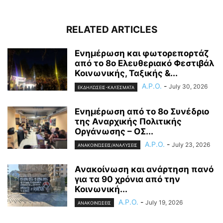
RELATED ARTICLES
Ενημέρωση και φωτορεπορτάζ
από το 8ο Ελευθεριακό Φεστιβάλ
Κοινωνικής, Ταξικής &...
A.P.O.
-
July 30, 2026
ΕΚΔΗΛΏΣΕΙΣ-ΚΑΛΈΣΜΑΤΑ
Ενημέρωση από το 8ο Συνέδριο
της Αναρχικής Πολιτικής
Οργάνωσης – ΟΣ...
A.P.O.
-
July 23, 2026
ΑΝΑΚΟΙΝΏΣΕΙΣ/ΑΝΑΛΎΣΕΙΣ
Ανακοίνωση και ανάρτηση πανό
για τα 90 χρόνια από την
Κοινωνική...
A.P.O.
-
July 19, 2026
ΑΝΑΚΟΙΝΏΣΕΙΣ