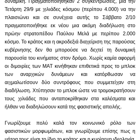
δυναμική.
Πραγματοποιήθηκαν 2 συγκεντρώσεις, μία τ
ην
Τετάρτη 29/9
με
χιλιάδες κόσμο
υ
(περίπου 4.000)
να την
πλαισ
ιώνει
και σ
ε συνέχεια αυτής το Σάββατο 2/10
πραγματοποιήθηκε εκ νέου
μια ακόμη
διαδήλωση στο
πρώην στρατοπέδου Παύλου Μελά με περίπου 2.000
κόσμο. Το κράτος και η ακροδεξιά διαχείριση της παρούσας
κυβέρνησης δεν θα μπορούσε να δεχτεί τη δυναμική
παρουσία του κινήματος στον δρόμο.
Χ
ωρίς καμία αφορμή
οι διμοιρίες των ΜΑΤ κινήθηκαν επιθετικά προς το μπλοκ
των αναρχικών δυνάμεων και κατόρθωσαν να
αιχμαλωτίσουν δύο συντρόφους που συμμετείχαν στη
διαδήλωση. Χτύπησαν το μπλοκ ώστε να τρομοκρατήσουν
τους χιλιάδες που ανταποκρίθηκαν στα καλέσματα και
ήλθαν να διαδηλώσουν κατά της φασιστικής απειλής.
Γνωρίζουμε πολύ καλά τον κοινωνικό ρόλο των
φασιστικών μορφωμάτων, και γνωρίζουμε επίσης πως η
μήτρα τους είναι το ίδιο το κράτος και η κυρίαρχη ιδεολογία,