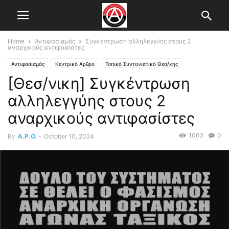
Home
Αντιφασισμός
Συγκέντρωση αλληλεγγύης στους 2
αναρχικούς αντιφασίστες
Αντιφασισμός
Κεντρικό Άρθρο
Τοπικό Συντονιστικό Θεσ/κης
[Θεσ/νικη] Συγκέντρωση
αλληλεγγύης στους 2
αναρχικούς αντιφασίστες
1063
0
By
A.P.O.
-
October 10, 2024