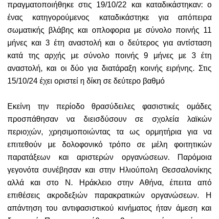
πραγματοποιήθηκε
στις 19/10/22 και καταδικάστηκαν: ο
ένας κατηγορούμενος καταδικάστηκε για απόπειρα
σωματικής βλάβης και οπλοφορια με σύνολο ποινής 11
μήνες και 3 έτη αναστολή και ο δεύτερος για αντίσταση
κατά της αρχής με σύνολο ποινής 9 μήνες με 3 έτη
αναστολή, και οι δύο για διατάραξη κοινής ειρήνης. Στις
15/10/
24
έχει οριστεί η δίκη σε δεύτερο βαθμό
Εκείν
η την περίοδο
θρασύδειλες
φασιστικ
ές
ομάδ
ες
προσπάθησαν
να διεισδύσουν σε σχολεία λαϊκών
περιοχών, χρησιμοποιώντας τα ως ορμητήρια για να
επιτεθούν με δολοφονικό τρόπο σε μέλη φοιτητικών
παρατάξεων και αριστερών οργανώσεων.
Παρόμοια
γεγονότα
συνέβησαν και
στην Ηλιούπολη Θεσσαλονίκης
αλλά και στο Ν. Ηράκλειο στην Αθήνα, έπειτα από
επιθέσεις ακροδεξιών παρακρατικών οργανώσεων.
Η
απάντηση του αντιφασιστικού κινήματος ήταν άμεση και