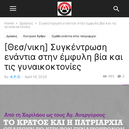
Home
Δράσεις
Συγκέντρωση ενάντια στην έμφυλη βία και τις
γυναικοκτονίες
Δράσεις
Κεντρικό Άρθρο
Ομάδα ενάντια στην πατριαρχία
[Θεσ/νικη] Συγκέντρωση
ΟΜΑΔΑ ΕΝΑΝΤΙΑ ΣΤΗΝ ΠΑΤΡΙΑΡΧΙΑ
Πατριαρχία-Έμφυλη βία
Τοπικό Συντονιστικό Θεσ/κης
ενάντια στην έμφυλη βία και
τις γυναικοκτονίες
993
0
By
A.P.O.
-
April 16, 2024