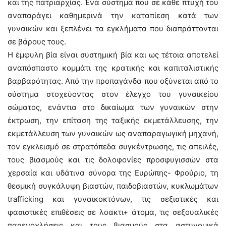
και της πατριαρχίας. Ένα σύστημα που σε κάθε πτυχή του
αναπαράγει καθημερινά την καταπίεση κατά των
γυναικών και ξεπλένει τα εγκλήματα που διαπράττονται
σε βάρους τους.
Η έμφυλη βία είναι συστημική βία και ως τέτοια αποτελεί
αναπόσπαστο κομμάτι της κρατικής και καπιταλιστικής
βαρβαρότητας. Από την προπαγάνδα που οξύνεται από το
σύστημα στοχεύοντας στον έλεγχο του γυναικείου
σώματος, ενάντια στο δικαίωμα των γυναικών στην
έκτρωση, την επίταση της ταξικής εκμετάλλευσης, την
εκμετάλλευση των γυναικών ως αναπαραγωγική μηχανή,
τον εγκλεισμό σε στρατόπεδα συγκέντρωσης, τις απειλές,
τους βιασμούς και τις δολοφονίες προσφυγισσών στα
χερσαία και υδάτινα σύνορα της Ευρώπης- Φρούριο, τη
θεσμική συγκάλυψη βιαστών, παιδοβιαστών, κυκλωμάτων
trafficking και γυναικοκτόνων, τις σεξιστικές και
φασιστικές επιθέσεις σε λοακτι+ άτομα, τις σεξουαλικές
παρενοχλήσεις και τους βιασμούς στα αστυνομικά