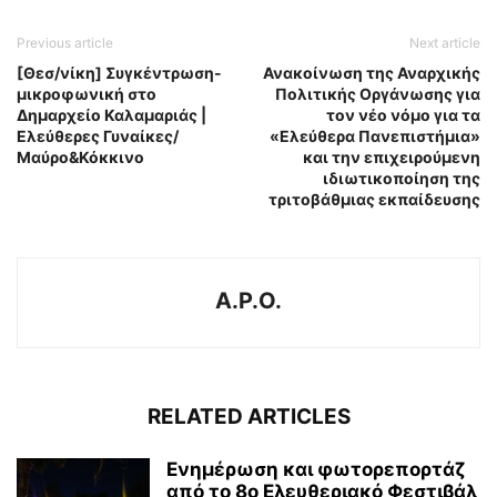
Previous article
Next article
[Θεσ/νίκη] Συγκέντρωση-
Ανακοίνωση της Αναρχικής
μικροφωνική στο
Πολιτικής Οργάνωσης για
Δημαρχείο Καλαμαριάς |
τον νέο νόμο για τα
Ελεύθερες Γυναίκες/
«Ελεύθερα Πανεπιστήμια»
Μαύρο&Κόκκινο
και την επιχειρούμενη
ιδιωτικοποίηση της
τριτοβάθμιας εκπαίδευσης
A.P.O.
RELATED ARTICLES
Ενημέρωση και φωτορεπορτάζ
από το 8ο Ελευθεριακό Φεστιβάλ