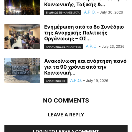
Κοινωνικής, Ταξικής &...
A.P.O.
-
July 30, 2026
ΕΚΔΗΛΏΣΕΙΣ-ΚΑΛΈΣΜΑΤΑ
Ενημέρωση από το 8ο Συνέδριο
της Αναρχικής Πολιτικής
Οργάνωσης – ΟΣ...
A.P.O.
-
July 23, 2026
ΑΝΑΚΟΙΝΏΣΕΙΣ/ΑΝΑΛΎΣΕΙΣ
Ανακοίνωση και ανάρτηση πανό
για τα 90 χρόνια από την
Κοινωνική...
A.P.O.
-
July 19, 2026
ΑΝΑΚΟΙΝΏΣΕΙΣ
NO COMMENTS
LEAVE A REPLY
LOG IN TO LEAVE A COMMENT