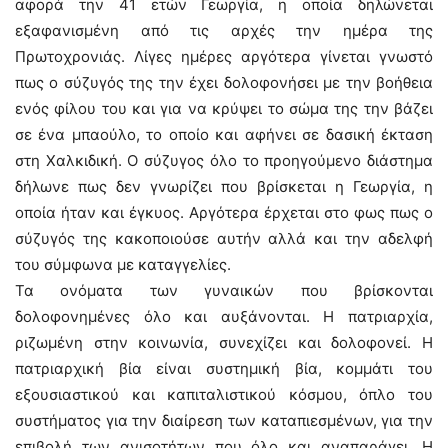
αφορά την 41 ετών Γεωργία, η οποία δηλώνεται
εξαφανισμένη από τις αρχές την ημέρα της
Πρωτοχρονιάς. Λίγες ημέρες αργότερα γίνεται γνωστό
πως ο σύζυγός της την έχει δολοφονήσει με την βοήθεια
ενός φίλου του και για να κρύψει το σώμα της την βάζει
σε ένα μπαούλο, το οποίο και αφήνει σε δασική έκταση
στη Χαλκιδική. Ο σύζυγος όλο το προηγούμενο διάστημα
δήλωνε πως δεν γνωρίζει που βρίσκεται η Γεωργία, η
οποία ήταν και έγκυος. Αργότερα έρχεται στο φως πως ο
σύζυγός της κακοποιούσε αυτήν αλλά και την αδελφή
του σύμφωνα με καταγγελίες.
Τα ονόματα των γυναικών που βρίσκονται
δολοφονημένες όλο και αυξάνονται. Η πατριαρχία,
ριζωμένη στην κοινωνία, συνεχίζει και δολοφονεί. Η
πατριαρχική βία είναι συστημική βία, κομμάτι του
εξουσιαστικού και καπιταλιστικού κόσμου, όπλο του
συστήματος για την διαίρεση των καταπιεσμένων, για την
επιβολή των ανισοτήτων που όλο και αναπαράγει. Η