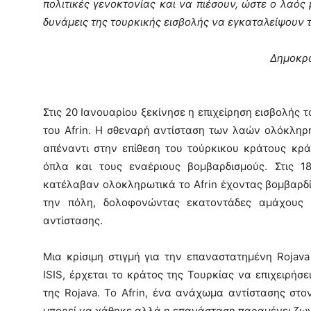
πολιτικές γενοκτονίας και να πιέσουν, ώστε ο λαός 
δυνάμεις της τουρκικής εισβολής να εγκαταλείψουν το
Δημοκρα
Στις 20 Ιανουαρίου ξεκίνησε η επιχείρηση εισβολής 
του Afrin. Η σθεναρή αντίσταση των λαών ολόκληρη
απέναντι στην επίθεση του τούρκικου κράτους κρ
όπλα και τους εναέριους βομβαρδισμούς. Στις 1
κατέλαβαν ολοκληρωτικά το Afrin έχοντας βομβαρδί
την πόλη, δολοφονώντας εκατοντάδες αμάχους 
αντίστασης.
Μια κρίσιμη στιγμή για την επαναστατημένη Rojava
ISIS, έρχεται το κράτος της Τουρκίας να επιχειρήσε
της Rojava. Το Afrin, ένα ανάχωμα αντίστασης στ
μπορεί να χάθηκε αλλά η επανάσταση παραμένει ζω