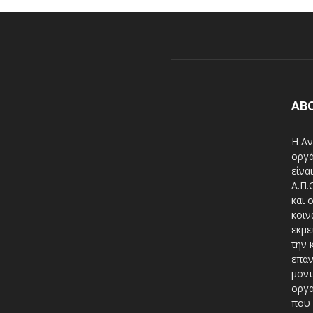
AB
Η Αν
οργά
είνα
A.Π.
και 
κοιν
εκμε
την 
επαν
μοντ
οργα
που 