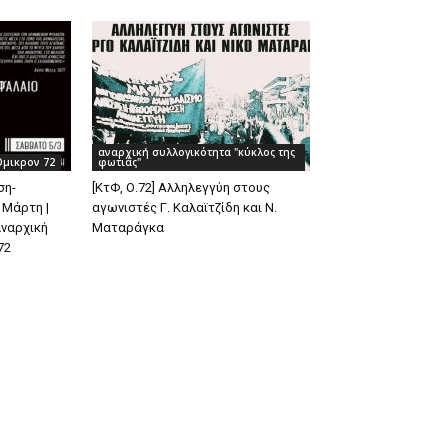
αναρχική συλλογικότητα "κύκλος της
Όμικρον 72
φωτιάς"
ση-
[ΚτΦ, Ο.72] Αλληλεγγύη στους
 Μάρτη |
αγωνιστές Γ. Καλαϊτζίδη και Ν.
αναρχική
Ματαράγκα
72