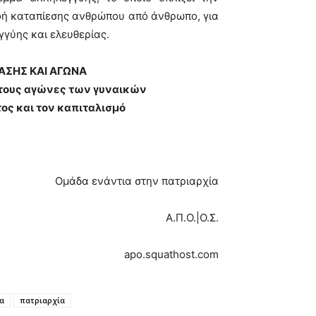
ή καταπίεσης ανθρώπου από άνθρωπο, για
γγύης και ελευθερίας.
ΑΣΗΣ ΚΑΙ ΑΓΩΝΑ
στους αγώνες των γυναικών
τος και τον καπιταλισμό
Ομάδα ενάντια στην πατριαρχία
Α.Π.Ο.|Ο.Σ.
apo.squathost.com
α
πατριαρχία