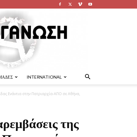
ΜΑΔΕΣ
INTERNATIONAL
δας Ενάντια στην Πατριαρχία-ΑΠΟ σε Αθήνα,
αρεμβάσεις της