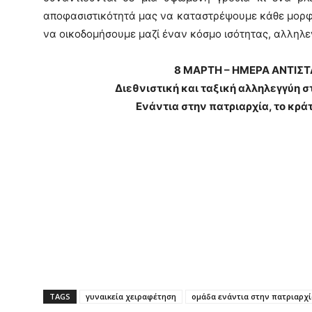
αποφασιστικότητά µας να καταστρέψουµε κάθε µορφ
να οικοδοµήσουµε µαζί έναν κόσµο ισότητας, αλληλε
8 ΜΑΡΤΗ – ΗΜΕΡΑ ΑΝΤΙΣΤ
Διεθνιστική και ταξική αλληλεγγύη 
Ενάντια στην πατριαρχία, το κρά
TAGS
γυναικεία χειραφέτηση
ομάδα ενάντια στην πατριαρχί