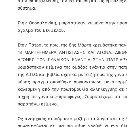
στην εκμετάλλευση, την καταπίεση και τις έμφυλες 
σύστημα.
Στην Θεσσαλονίκη, μοιράστηκαν κείμενα στην προ
άγαλμα του Βενιζέλου.
Στην Πάτρα, το πρωί της 8ης Μάρτη κρεμάστηκε παν
“8 ΜΑΡΤΗ-ΗΜΕΡΑ ΑΝΤΙΣΤΑΣΗΣ ΚΑΙ ΑΓΩΝΑ. ΔΙΕΘΝ
ΑΓΩΝΕΣ ΤΩΝ ΓΥΝΑΙΚΩΝ ΕΝΑΝΤΙΑ ΣΤΗΝ ΠΑΤΡΙΑΡΧΙ
μοιράστηκαν κείμενα της ομάδας ενάντια στην πατ
της Α.Π.Ο. και βιβλία σχετικά με το ζήτημα της γυνα
μέρας πραγματοποιήθηκε συγκέντρωση με αφορμή
καλεσμένη από την πρωτοβουλία αλληλεγγύης σε π
αιχμή τις γυναίκες-πρόσφυγες. Συμμετείχαμε στη σ
παραπάνω κείμενο.
Ως αναρχικές στεκόµαστε µαζί µε τα λόγια και τις
συναντιούνται σε µια υψωµένη γροθιά κι ένα βλέ