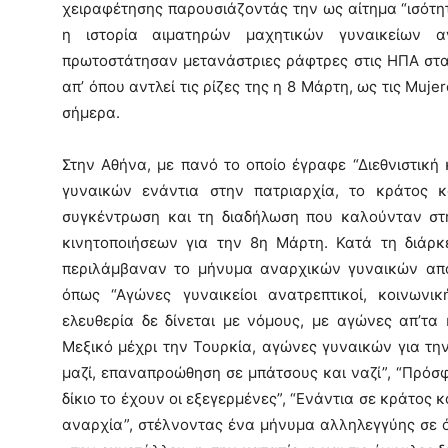
χειραφέτησης παρουσιάζοντάς την ως αίτηµα “ισότητ
η ιστορία αιµατηρών µαχητικών γυναικείων α
πρωτοστάτησαν µετανάστριες ράφτρες στις ΗΠΑ στα τ
απ’ όπου αντλεί τις ρίζες της η 8 Μάρτη, ως τις Muj
σήµερα.
Στην Αθήνα, με πανό το οποίο έγραφε “Διεθνιστική
γυναικών ενάντια στην πατριαρχία, το κράτος κα
συγκέντρωση και τη διαδήλωση που καλούνταν στ
κινητοποιήσεων για την 8η Μάρτη. Κατά τη διάρκ
περιλάμβαναν το μήνυμα αναρχικών γυναικών απ
όπως “Αγώνες γυναικείοι ανατρεπτικοί, κοινων
ελευθερία δε δίνεται με νόμους, με αγώνες απ’τα 
Μεξικό μέχρι την Τουρκία, αγώνες γυναικών για την
μαζί, επαναπροώθηση σε μπάτσους και ναζί”, “Πρόσφ
δίκιο το έχουν οι εξεγερμένες”, “Ενάντια σε κράτος κ
αναρχία”, στέλνοντας ένα μήνυμα αλληλεγγύης σε ό