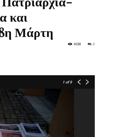
 Πατριαρχία-
α και
 8η Μάρτη
4538
0
1
of 9