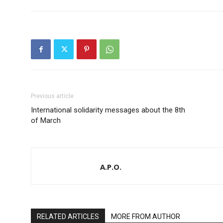
Previous article
International solidarity messages about the 8th
of March
A.P.O.
RELATED ARTICLES
MORE FROM AUTHOR