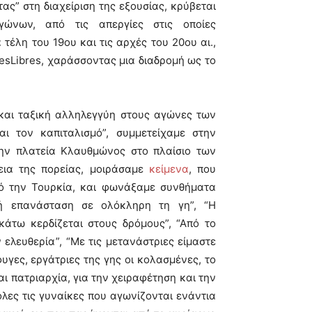
ας” στη διαχείριση της εξουσίας, κρύβεται
γώνων, από τις απεργίες στις οποίες
έλη του 19ου και τις αρχές του 20ου αι.,
eresLibres, χαράσσοντας µια διαδροµή ως το
 και ταξική αλληλεγγύη στους αγώνες των
ι τον καπιταλισμό”, συμμετείχαμε στην
ην πλατεία Κλαυθμώνος στο πλαίσιο των
εια της πορείας, μοιράσαμε
κείμενα
, που
ό την Τουρκία, και φωνάξαμε συνθήματα
ική επανάσταση σε ολόκληρη τη γη”, “Η
κάτω κερδίζεται στους δρόμους”, “Από το
 ελευθερία”, “Με τις μετανάστριες είμαστε
υγες, εργάτριες της γης οι κολασμένες, το
αι πατριαρχία, για την χειραφέτηση και την
λες τις γυναίκες που αγωνίζονται ενάντια