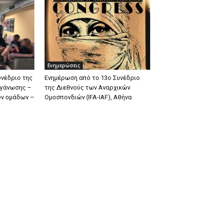
Ενημερώσεις
υνέδριο της
Ενημέρωση από το 13ο Συνέδριο
ργάνωσης –
της Διεθνούς των Αναρχικών
ων ομάδων –
Ομοσπονδιών (IFA-IAF), Αθήνα