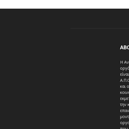
AB
Η Αν
οργά
είνα
A.Π.
και 
κοιν
εκμε
την 
επαν
μοντ
οργα
που 