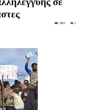
αλληλεγγύης σε
άστες
1885
0