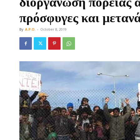
διοργάνωση πορείας 
πρόσφυγες και μεταν
By
A.P.O.
-
October 8, 2019
Οργάνωση