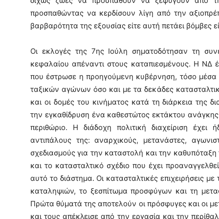
δίχως ζωές να προσπαθούν να ξεφύγουν από τη
προσπαθώντας να κερδίσουν λίγη από την αξιοπρέπ
βαρβαρότητα της εξουσίας είτε αυτή πετάει βόμβες εί
Οι εκλογές της 7ης Ιούλη σηματοδότησαν τη συνέ
κεφαλαίου απέναντι στους καταπιεσμένους. Η ΝΔ έ
που έστρωσε η προηγούμενη κυβέρνηση, τόσο μέσα
ταξικών αγώνων όσο και με τα δεκάδες κατασταλτι
και οι δομές του κινήματος κατά τη διάρκεια της 
την εγκαθίδρυση ένα καθεστώτος εκτάκτου ανάγκης,
περιθώριο. Η διάδοχη πολιτική διαχείριση έχει 
αντιπάλους της: αναρχικούς, μετανάστες, αγωνισ
σχεδιασμούς για την καταστολή και την καθυπόταξη 
και το κατασταλτικό σχέδιο που έχει προαναγγελθε
αυτό το διάστημα. Οι κατασταλτικές επιχειρήσεις με
καταληψιών, το ξεσπίτωμα προσφύγων και τη μετα
Πρώτα θύματά της αποτελούν οι πρόσφυγες και οι μ
και τους απέκλεισε από την εργασία και την περίθαλ