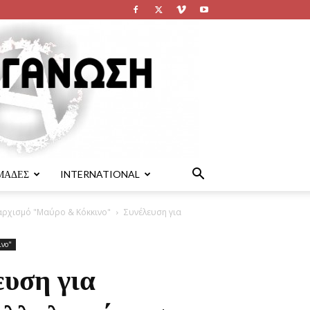
ΜΑΔΕΣ
INTERNATIONAL
ναρχισμό "Μαύρο & Κόκκινο"
Συνέλευση για
ινο"
ευση για