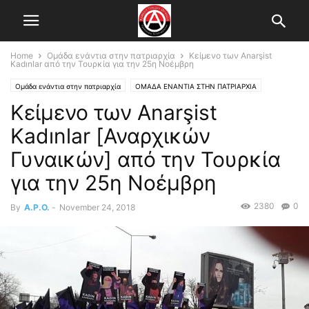
Home
Ομάδα ενάντια στην πατριαρχία
Κείμενο των Anarşist
Kadınlar από την Τουρκία για την 25η Νοέμβρη
Ομάδα ενάντια στην πατριαρχία
ΟΜΑΔΑ ΕΝΑΝΤΙΑ ΣΤΗΝ ΠΑΤΡΙΑΡΧΙΑ
Κείμενο των Anarşist
Kadınlar [Αναρχικών
Γυναικών] από την Τουρκία
για την 25η Νοέμβρη
2380
0
By
A.P.O.
-
November 24, 2018