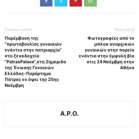
Previous article
Next article
Παρέμβαση της
Φωτογραφίες από το
“πρωτοβουλίας γυναικών
μπλοκ αναρχικών
ενάντια στην πατριαρχία”
γυναικών στην πορεία
στο ξενοδοχείο
ενάντια στην έμφυλη βία
“PatrasPalace”,στη 2ημεριδα
στις 24 Νοέμβρη στην
της Ένωσης Γυναικών
Αθήνα
Ελλάδος-Παράρτημα
Πάτρας εν όψει της 25ης
Νοέμβρη
A.P.O.