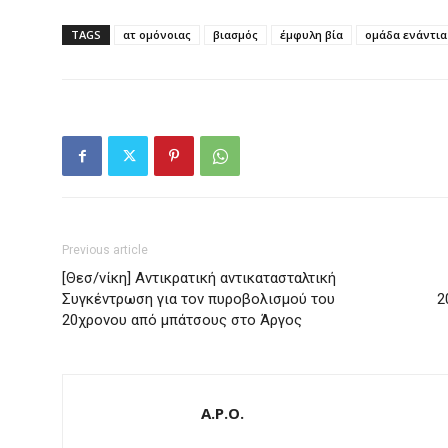
TAGS
ατ ομόνοιας
βιασμός
έμφυλη βία
ομάδα ενάντια
Previous article
[Θεσ/νίκη] Αντικρατική αντικατασταλτική
Συγκέντρωση για τον πυροβολισμού του
2
20χρονου από μπάτσους στο Άργος
A.P.O.