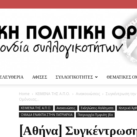
 ΕΛΕΥΘΕΡΙΑ
ΑΦΙΣΕΣ
ΣΥΛΛΟΓΙΚΟΤΗΤΕΣ
ΘΕΜΑΤΙΚΕΣ Ο
Αναρχική
Home
ΚΕΙΜΕΝΑ ΤΗΣ Α.Π.Ο.
Ανακοινώσεις
Συγκέντρωση την
Ομόνοιας...
ΚΕΙΜΕΝΑ ΤΗΣ Α.Π.Ο.
Ανακοινώσεις
Εκδηλώσεις-Καλέσματα
Κεντρικό Άρθ
ΟΜΑΔΑ ΕΝΑΝΤΙΑ ΣΤΗΝ ΠΑΤΡΙΑΡΧΙΑ
Πατριαρχία-Έμφυλη βία
[Αθήνα] Συγκέντρωση
Πολιτική