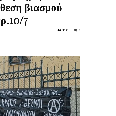
όθεση βιασμού
ρ.10/7
3149
0