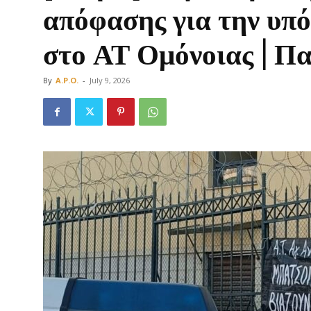
απόφασης για την υπ
στο ΑΤ Ομόνοιας | Πα
Οργάνωση
By
A.P.O.
-
July 9, 2026