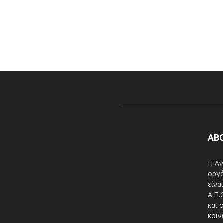
AB
Η Αν
οργά
είνα
A.Π.
και 
κοιν