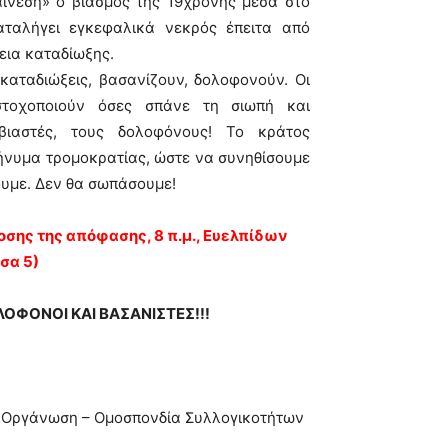
αίνεση» ο βιασμός της 19χρονης μέσα στο
αταλήγει εγκεφαλικά νεκρός έπειτα από
εια καταδίωξης.
καταδιώξεις, βασανίζουν, δολοφονούν. Οι
 στοχοποιούν όσες σπάνε τη σιωπή και
βιαστές, τους δολοφόνους! Το κράτος
ήνυμα τρομοκρατίας, ώστε να συνηθίσουμε
ουμε. Δεν θα σωπάσουμε!
σης της απόφασης, 8 π.μ., Ευελπίδων
υσα 5)
ΟΦΟΝΟΙ ΚΑΙ ΒΑΣΑΝΙΣΤΕΣ!!!
κή Οργάνωση – Ομοσπονδία Συλλογικοτήτων