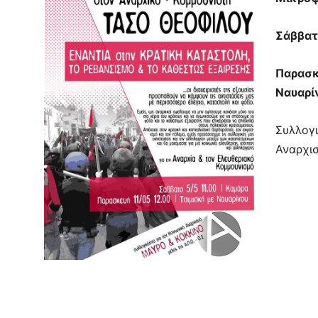
Σάββατ
Παρασκ
Ναυαρί
Συλλογι
Αναρχ