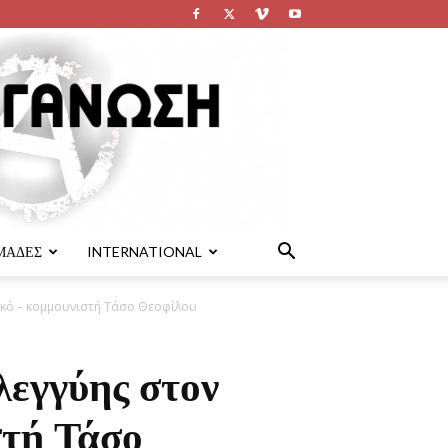
ΜΑΔΕΣ
INTERNATIONAL
ικό – κομμουνιστή Τάσο Θεοφίλου
λεγγύης στον
στή Τάσο