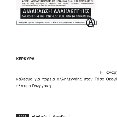
KEΡΚΥΡΑ
Η αναρχ
κάλεσμα για πορεία αλληλεγγύης στον Τάσο Θεοφίλ
πλατεία Γεωργάκη.
TAGS
αλληλεγύη
Θεοφίλου