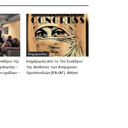
Ενημερώσεις
υνέδριο της
Ενημέρωση από το 13ο Συνέδριο
ργάνωσης –
της Διεθνούς των Αναρχικών
ων ομάδων –
Ομοσπονδιών (IFA-IAF), Αθήνα