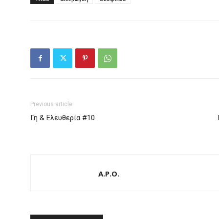
Previous article
Γη & Ελευθερία #10
A.P.O.