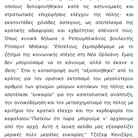
οποίους δολοφονήθηκαν κατά τις αστυνομικές και
στρατιωτικές επιχειρήσεις ελέγχου της πόλης- και
εκατοντάδες χιλιάδες άστεγους, ως αποτέλεσμα της
κρατικής αδιαφορίας και εχθρότητας απέναντί τους.
Όπως κυνικά δήλωνε ο Ρεπουμπλικάνος βουλευτής
Ρίτσαρντ Μπέικερ: “
Επιτέλους, ξεμπερδέψαμε με το
ζήτημα της κοινωνικής στέγης στη Νέα Ορλεάνη. Εμείς
δεν μπορούσαμε να το κάνουμε, αλλά το έκανε ο
Θεός.”
Έτσι η καταστροφή αυτή “αξιοποιήθηκε” από το
κράτος για τον οριστικό εκτοπισμό του μεγαλύτερου
αριθμού των φτωχών μαύρων κατοίκων της πόλης και
αποτέλεσε “ευκαιρία” για την καπιταλιστική ανάπτυξη,
την ανοικοδόμηση και τον μετασχηματισμό της πόλης με
κριτήρια τον κρατικό έλεγχο και την κερδοφορία του
κεφαλαίου.“
Πιστεύω ότι τώρα μπορούμε ν’ αρχίσουμε
από την αρχή. Αυτή η λευκή σελίδα μας εξασφαλίζει
μερικές πολύ μεγάλες ευκαιρίες.”
Τζόζεφ Κανιζάρο,