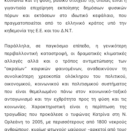
κοινωνία και τη φύση, βασικό στοιχείο της οποίας είναι η
γιγαντιαία επιχείρηση εκποίησης δημόσιων φυσικών
πόρων και εκτάσεων στο ιδιωτικό κεφάλαιο, που
πραγματοποιείται από το ελληνικό κράτος υπό την
κηδεμονία της Ε.Ε. και του Δ.Ν.Τ.
Παράλληλα, σε παγκόσμιο επίπεδο, η γενικότερη
περιβαλλοντική καταστροφή, οι δραματικές κλιματικές
αλλαγές αλλά και ο τρόπος αντιμετώπισης των
“ακραίων” καιρικών φαινομένων, αναδεικνύουν τη
συνολικότερη χρεοκοπία ολόκληρου του πολιτικού,
οικονομικού, κοινωνικού και πολιτισμικού συστήματος
που είναι θεμελιωμένο πάνω στον κοινωνικό-ταξικό
ανταγωνισμό και την εχθρότητα προς τη φύση και τις
κοινωνίες. Χαρακτηριστική είναι η περίπτωση της
τραγωδίας που προκάλεσε ο τυφώνας Κατρίνα στη Ν.
Ορλεάνη το 2005, με περισσότερους από 1800 νεκρούς
ανθρώπους, κυρίως φτωχούς μαύρους -αρκετοί από τους