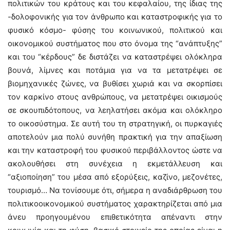
πολιτικών του κράτους και του κεφαλαίου, της ίδιας της
-δολοφονικής για τον άνθρωπο και καταστροφικής για το
φυσικό κόσμο- φύσης του κοινωνικού, πολιτικού και
οικονομικού συστήματος που στο όνομα της “ανάπτυξης”
και του “κέρδους” δε διστάζει να καταστρέψει ολόκληρα
βουνά, λίμνες και ποτάμια για να τα μετατρέψει σε
βιομηχανικές ζώνες, να βυθίσει χωριά και να σκορπίσει
τον καρκίνο στους ανθρώπους, να μετατρέψει οικισμούς
σε σκουπιδότοπους, να λεηλατήσει ακόμα και ολόκληρο
το οικοσύστημα. Σε αυτή του τη στρατηγική, οι πυρκαγιές
αποτελούν μια πολύ συνήθη πρακτική για την απαξίωση
και την καταστροφή του φυσικού περιβάλλοντος ώστε να
ακολουθήσει στη συνέχεια η εκμετάλλευση και
“αξιοποίηση” του μέσα από εξορύξεις, καζίνο, μεζονέτες,
τουρισμό… Να τονίσουμε ότι, σήμερα η αναδιάρθρωση του
πολιτικοοικονομικού συστήματος χαρακτηρίζεται από μια
άνευ προηγουμένου επιθετικότητα απέναντι στην