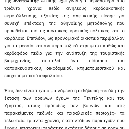
της
Ανατολικής
Αττικής έχει γίνει για περισσότερα από
τριάντα χρόνια πεδίο ανηλεούς κερδοσκοπικής
εκμετάλλευσης, εξαιτίας της ασφυκτικής πίεσης για
συνεχή επέκταση της αθηναϊκής μητρόπολης που
προωθείται από τις κεντρικές κρατικές πολιτικές και το
κεφάλαιο. Επιπλέον, ως προνομιακό οικιστικό περιβάλλον
για τα μεσαία και ανώτερα ταξικά στρώματα καθώς και
κερδοφόρο πεδίο για την ανάπτυξη της τουριστικής
βιομηχανίας, αποτελεί ένα eldorado του
κατασκευαστικού, οικοδομικού, κτηματομεσιτικού και
επιχειρηματικού κεφαλαίου.
Έτσι, δεν είναι τυχαίο φαινόμενο η εκδήλωση -σε όλη την
έκταση των ορεινών όγκων της Πεντέλης και του
Υμηττού, στους πρόποδες των βουνών και στις
παρακείμενες πεδινές και παραλιακές περιοχές- τα
τελευταία τριάντα χρόνια, εκατοντάδων πυρκαγιών που
έχουν μετατρέψει τεράστιες εκτάσεις δάσους σε κρανίου