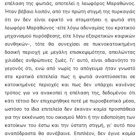
επέλαση της φωτιάς, αποτελεί η λεωφόρος Μαραθώνoς.
Ήταν βέβαιο λοιπόν, από την πρώτη στιγμή της πυρκαγιάς
ότι αν δεν είναι εφικτό να σταματήσει η φωτιά στη
λεωφόρο Μαραθώνος -είτε λόγω αδυναμίας του κρατικού
μηχανισμού πυρόσβεσης, είτε λόγω εξαιρετικών καιρικών
συνθηκών-, τότε θα συνεχίσει σε πυκνοκατοικημένη
δασική περιοχή με μεγάλη επισκεψιμότητα, απειλώντας
χιλιάδες ανθρώπινες ζωές. Γι’ αυτό, είναι αδιανόητο το
γεγονός ότι, ενώ από νωρίς το απόγευμα ήταν γνωστό
στα κρατικά επιτελεία πως η φωτιά αναπτύσσεται σε
κατοικημένες περιοχές και πως δεν υπάρχει κανένας
τρόπος για να ανακοπεί η επέλαση της, δεδομένου ότι
κάτι τέτοιο δεν επιχειρήθηκε ποτέ με πυροσβεστικά μέσα,
ωστόσο τα ίδια επιτελεία δεν έκαναν καμία προσπάθεια
για την εκκένωση του οικισμού Μάτι ή την ειδοποίηση των
κατοίκων του έστω και την ύστατη στιγμή, γι’ αυτό που
αναπόδραστα θα συνέβαινε. Επιπλέον, δεν έγινε καμία