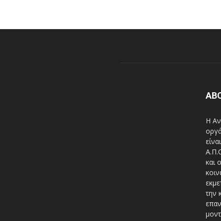
AB
Η Αν
οργά
είνα
A.Π.
και 
κοιν
εκμε
την 
επαν
μοντ