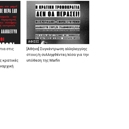
ΑΦΙΣΕΣ
τια στις
[Αθήνα] Συγκέντρωση αλληλεγγύης
στους/η συλληφθέντες/είσα για την
ις κρατικές
υπόθεση της Marfin
αναρχική