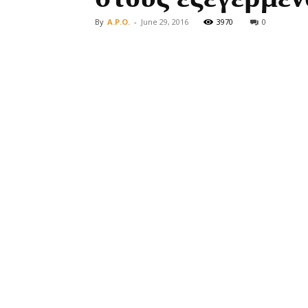
By
A.P.O.
-
June 29, 2016
3970
0