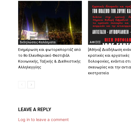
Εκδηλώσεις-Καλέσματα
ΑΦΙΣΕΣ
Ενημέρωση και φωτορεπορτάζ από
[Αθήνα] Διαδήλωση ενάν
το 8ο Ελευθεριακό Φεστιβάλ
κρατικές και εργατικές
Κοινωνικής, Ταξικής & Διεθνιστικής
δολοφονίες, ενάντια στ
Αλληλεγγύης
σκευωρίες και την αντι
εκστρατεία
LEAVE A REPLY
Log in to leave a comment