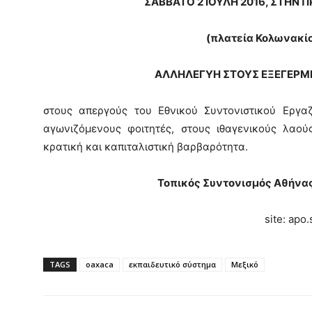
ΣΑΒΒΑΤΟ 2 ΙΟΥΛΗ 2016, ΣΤΗΝ 
(πλατεία Κολωνακίο
ΑΛΛΗΛΕΓΥΗ ΣΤΟΥΣ ΕΞΕΓΕΡΜ
στους απεργούς του Εθνικού Συντονιστικού Εργα
αγωνιζόμενους φοιτητές, στους ιθαγενικούς λαού
κρατική και καπιταλιστική βαρβαρότητα.
Τοπικός Συντονισμός Αθήνα
site: apo
TAGS
oaxaca
εκπαιδευτικό σύστημα
Μεξικό