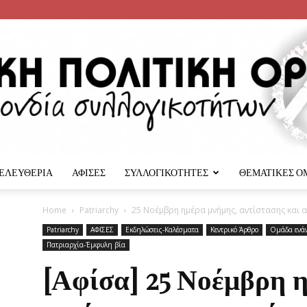
 ΕΛΕΥΘΕΡΙΑ
ΑΦΙΣΕΣ
ΣΥΛΛΟΓΙΚΟΤΗΤΕΣ
ΘΕΜΑΤΙΚΕΣ Ο
Αναρχική
Home
Patriarchy
25 Νοέμβρη ημέρα μνήμης, αντίστασης και α
Patriarchy
ΑΦΙΣΕΣ
Εκδηλώσεις-Καλέσματα
Κεντρικό Άρθρο
Ομάδα ενάν
Πατριαρχία-Έμφυλη βία
[Αφίσα] 25 Νοέμβρη 
Πολιτική