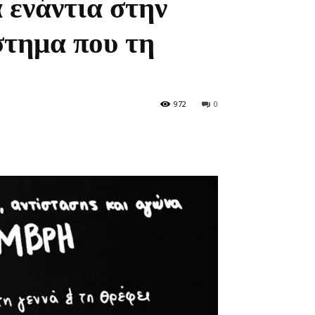
 ενάντια στην
στημα που τη
972
0