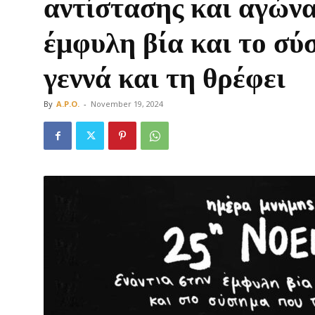
αντίστασης και αγώνα
έμφυλη βία και το σύ
γεννά και τη θρέφει
Οργάνωση
By
A.P.O.
-
November 19, 2024