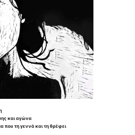
η
σης και αγώνα
α που τη γεννά και τη θρέφει