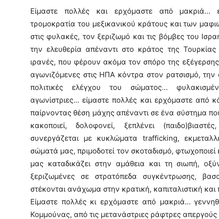
Είμαστε πολλές και ερχόμαστε από μακριά… ε
τρομοκρατία του μεξικανικού κράτους και των μαφι
στις φυλακές, τον ξεριζωμό και τις βόμβες του Ισρ
την ελευθερία απέναντι στο κράτος της Τουρκίας
ιρανές, που φέρουν ακόμα τον σπόρο της εξέγερσης
αγωνιζόμενες στις ΗΠΑ κόντρα στον ρατσισμό, την α
πολιτικές ελέγχου του σώματος… φυλακισμένε
αγωνίστριες… είμαστε πολλές και ερχόμαστε από κά
παίρνοντας θέση μάχης απέναντι σε ένα σύστημα που
κακοποιεί, δολοφονεί, ξεπλένει (παιδο)βιαστ
συνεργάζεται με κυκλώματα trafficking, εκμεταλλ
σώματά μας, πριμοδοτεί τον σκοταδισμό, φτωχοποιεί κα
μας καταδικάζει στην αμάθεια και τη σιωπή, οξύν
ξεριζωμένες σε στρατόπεδα συγκέντρωσης, βασα
στέκονται ανάχωμα στην κρατική, καπιταλιστική και
Είμαστε πολλές κι ερχόμαστε από μακριά… γεννηθ
Κομμούνας, από τις µετανάστριες ράφτρες απεργούς τ