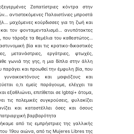
ξεγερμένες Ζαπατίστριες κόντρα στην
ών… αντιστεκόμενες Παλαιστίνιες μπροστά
αήλ… μαχόμενες κούρδισσες για τη ζωή και
 και τον φονταμενταλισμό… ανυπότακτες
, που τάραξε τα θεμέλια του καθεστώτος…
στυνομική βία και τις κρατικο-δικαστικές
ς, μετανάστριες, εργάτριες, φτωχές,
θε γωνιά της γης, η μια δίπλα στην άλλη
 παράγει και προωθεί την έμφυλη βία, που
ές, γυναικοκτόνους και μαφιόζους και
εύεται ο,τι εμείς παράγουμε, ελέγχει τα
ι εξαθλιώνει, επιτίθεται σε lgbtqi+ άτομα,
ει τις πολεμικές συγκρούσεις, φυλακίζει
νίζει και καταστέλλει όσες και όσους
 πατριαρχική βαρβαρότητα
ήκαμε από τις εμπρήστριες της γαλλικής
ου 19ου αιώνα, από τις Μujeres Libres της