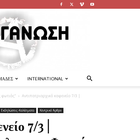
ΜΑΔΕΣ
INTERNATIONAL
ς φωτιάς"
Αντιπατριαρχικό καφενείο 7/3 |
Εκδηλώσεις-Καλέσματα
Κεντρικό Άρθρο
είο 7/3 |