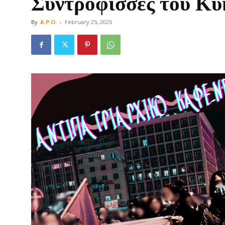
Συντρόφισσες του Κύ
By
A.P.O.
-
February 25, 2025
Οργάνωση