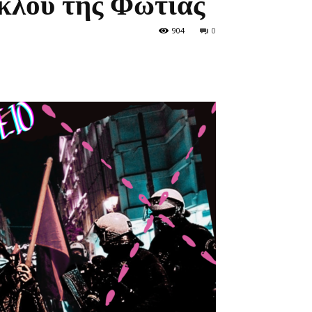
κλου της Φωτιάς
904
0