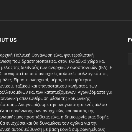
OUT US
F
αρχική Πολιτική Οργάνωση είναι φεντεραλιστική
νωση που δραστηριοποιείται στον ελλαδικό χώρο και
ι μέλος της διεθνούς των αναρχικών ομοσπονδιών (IFA). H
Ο. συγκροτείται από αναρχικές πολιτικές συλλογικότητες
ομάδες. Είμαστε αναρχικοί, μέρος του ευρύτερου
ωνικού, ταξικού και επαναστατικού κινήματος, των
ταλλευομένων και των καταπιεζόμενων. Αγωνιζόμαστε για
κοινωνική απελευθέρωση μέσω της κοινωνικής
άστασης. Αναγνωρίζουμε την αναγκαιότητα ενός άλλου
έλου οργάνωσης των αναρχικών, και σκοπός της
νωτικής μας προσπάθειας είναι η δημιουργία μιας δομής
θα ενισχύσει και θα δυναμώσει τον αγώνα για την
ωνική αυτοδιεύθυνση με βάση κοινά συμφωνημένους