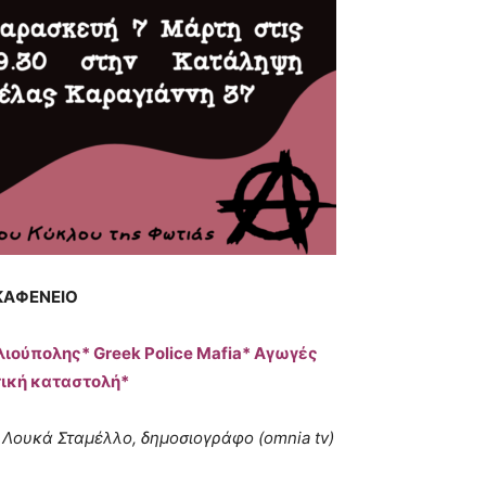
ΚΑΦΕΝΕΙΟ
Ηλιούπολης* Greek Police Mafia* Αγωγές
ική καταστολή*
 Λουκά Σταμέλλο, δημοσιογράφο (omnia tv)