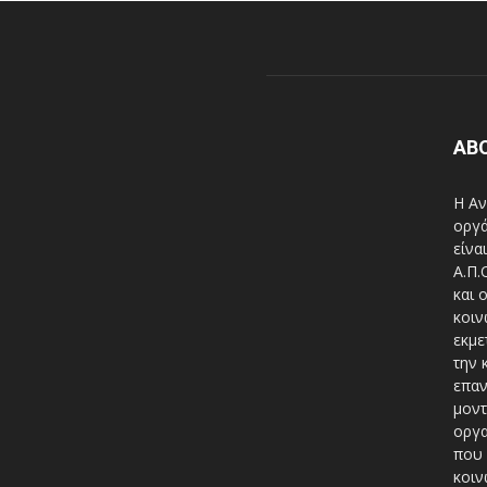
AB
Η Αν
οργά
είνα
A.Π.
και 
κοιν
εκμε
την 
επαν
μοντ
οργα
που 
κοιν