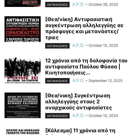
A.P.O.
-
October 28, 2025
ΣΥΛΛΟΓΙΚΟΤΗΤΕΣ
ΣΥΝΔΙΑΣΚΈΨΕΙΣ - ΣΥΝΈΔΡΙΑ
ΑΝΤΙΦΑΣΙΣΜΌΣ
ΤΟΠΙΚΌ ΣΥΝΤΟΝΙΣΤΙΚΌ ΑΘΉΝΑΣ
ΤΟΠΙΚΌ ΣΥΝΤΟΝΙΣΤΙΚΌ ΘΕΣ/ΚΗΣ
[Θεσ/νίκη] Αντιφασιστική
ΦΎΣΗ
συγκέντρωση αλληλεγγύης σε
πρόσφυγες και μετανάστες/
τριες
A.P.O.
-
October 10, 2025
ΑΝΤΙΦΑΣΙΣΜΌΣ
12 χρόνια από τη δολοφονία του
αντιφασίστα Παύλου Φύσσα |
Κινητοποιήσεις...
A.P.O.
-
September 12, 2025
ΑΝΤΙΦΑΣΙΣΜΌΣ
[Θεσ/νικη] Συγκέντρωση
αλληλεγγύης στους 2
αναρχικούς αντιφασίστες
A.P.O.
-
October 10, 2024
ΑΝΤΙΦΑΣΙΣΜΌΣ
[Κάλεσμα] 11 χρόνια από τη