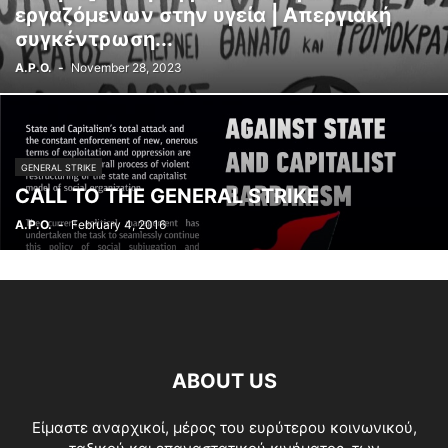
εργαζόμενων στην υγεία | Απεργιακή
ΣΥΛΛΟΓΙΚΟΤΗΤΕΣ
ΣΥΝΔΙΑΣΚΈΨΕΙΣ - ΣΥΝΈΔΡΙΑ
συγκέντρωση...
ΤΟΠΙΚΌ ΣΥΝΤΟΝΙΣΤΙΚΌ ΑΘΉΝΑΣ
ΤΟΠΙΚΌ ΣΥΝΤΟΝΙΣΤΙΚΌ ΘΕΣ/ΚΗΣ
A.P.O.
-
November 28, 2023
ΦΎΣΗ
GENERAL STRIKE
CALL TO THE GENERAL STRIKE
A.P.O.
-
February 4, 2016
ABOUT US
Είμαστε αναρχικοί, μέρος του ευρύτερου κοινωνικού,