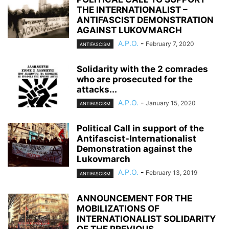
THE INTERNATIONALIST –
ANTIFASCIST DEMONSTRATION
AGAINST LUKOVMARCH
A.P.O.
-
February 7, 2020
ANTIFASCISM
Solidarity with the 2 comrades
who are prosecuted for the
attacks...
A.P.O.
-
January 15, 2020
ANTIFASCISM
Political Call in support of the
Antifascist-Internationalist
Demonstration against the
Lukovmarch
A.P.O.
-
February 13, 2019
ANTIFASCISM
ANNOUNCEMENT FOR THE
MOBILIZATIONS OF
INTERNATIONALIST SOLIDARITY
OF THE PREVIOUS...