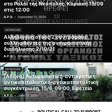
στο Ρολόι της Νεάπολης, Κυριακή 15/09
ΣΥΛΛΟΓΙΚΟΤΗΤΕΣ
ΣΥΝΔΙΑΣΚΈΨΕΙΣ - ΣΥΝΈΔΡΙΑ
στις 12:00
ΤΟΠΙΚΌ ΣΥΝΤΟΝΙΣΤΙΚΌ ΑΘΉΝΑΣ
ΤΟΠΙΚΌ ΣΥΝΤΟΝΙΣΤΙΚΌ ΘΕΣ/ΚΗΣ
A.P.O.
-
September 12, 2024
ΦΎΣΗ
ANTIFASCISM
Αλληλεγγύη στους 2 συντρόφους ,
συλληφθέντες της αντιφασιστικής
διαδήλωσης 2/10/21
A.P.O.
-
October 16, 2022
ANTIFASCISM
[Αθήνα] Αντιφασιστική-αντικρατική-
αντικαπιταλιστική-αντικατασταλτική
συγκέντρωση, 15/6, 09:00, Εφετείο
A.P.O.
-
June 13, 2022
POLITICAL CALL TO SUPPORT