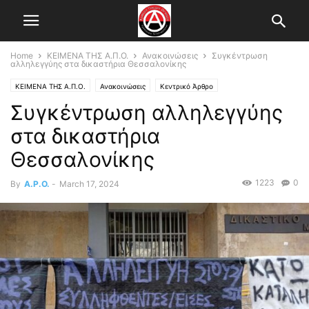
Home
ΚΕΙΜΕΝΑ ΤΗΣ Α.Π.Ο.
Ανακοινώσεις
Συγκέντρωση
αλληλεγγύης στα δικαστήρια Θεσσαλονίκης
ΚΕΙΜΕΝΑ ΤΗΣ Α.Π.Ο.
Ανακοινώσεις
Κεντρικό Άρθρο
Συγκέντρωση αλληλεγγύης
Τοπικό Συντονιστικό Θεσ/κης
στα δικαστήρια
Θεσσαλονίκης
1223
0
By
A.P.O.
-
March 17, 2024