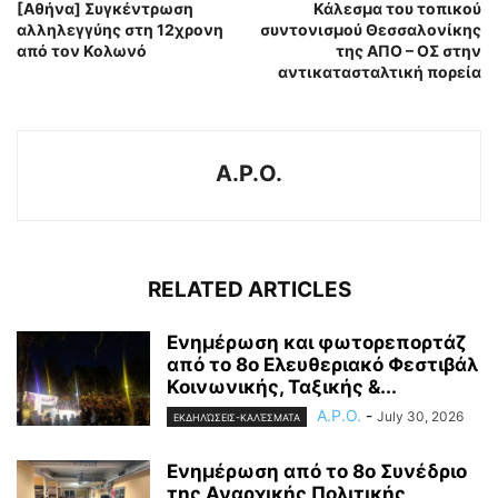
[Αθήνα] Συγκέντρωση
Κάλεσμα του τοπικού
αλληλεγγύης στη 12χρονη
συντονισμού Θεσσαλονίκης
από τον Κολωνό
της ΑΠΟ – ΟΣ στην
αντικατασταλτική πορεία
A.P.O.
RELATED ARTICLES
Ενημέρωση και φωτορεπορτάζ
από το 8ο Ελευθεριακό Φεστιβάλ
Κοινωνικής, Ταξικής &...
A.P.O.
-
July 30, 2026
ΕΚΔΗΛΏΣΕΙΣ-ΚΑΛΈΣΜΑΤΑ
Ενημέρωση από το 8ο Συνέδριο
της Αναρχικής Πολιτικής