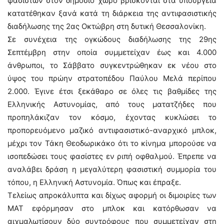
φασιστών στον δημόσιο χώρο βρίσκονται στα υπουργεία
κατατέθηκαν ξανά κατά τη διάρκεια της αντιφασιστικής
διαδήλωσης της 2ας Οκτώβρη στη δυτική Θεσσαλονίκη.
Σε συνέχεια της ογκώδους διαδήλωσης της 29ης
Σεπτέμβρη στην οποία συμμετείχαν έως και 4.000
άνθρωποι, το Σάββατο συγκεντρώθηκαν εκ νέου στο
ύψος του πρώην στρατοπέδου Παύλου Μελά περίπου
2.000. Έγινε έτσι ξεκάθαρο σε όλες τις βαθμίδες της
Ελληνικής Αστυνομίας, από τους ματατζήδες που
προπηλάκιζαν τον κόσμο, έχοντας κυκλώσει το
προπορευόμενο μαζικό αντιφασιστικό-αναρχικό μπλοκ,
μέχρι τον Τάκη Θεοδωρικάκο ότι το κίνημα μπορούσε να
ισοπεδώσει τους φασίστες εν ριπή οφθαλμού. Έπρεπε να
αναλάβει δράση η μεγαλύτερη φασιστική συμμορία του
τόπου, η Ελληνική Αστυνομία. Όπως και έπραξε.
Τελείως απροκάλυπτα και δίχως αφορμή οι διμοιρίες των
ΜΑΤ εφόρμησαν στο μπλοκ και κατόρθωσαν να
αιχμαλωτίσουν δύο συντρόφους που συμμετείχαν στη