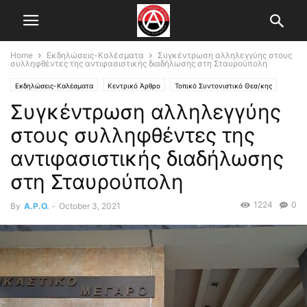
Home
Εκδηλώσεις-Καλέσματα
Συγκέντρωση αλληλεγγύης στους
συλληφθέντες της αντιφασιστικής διαδήλωσης στη Σταυρούπολη
Εκδηλώσεις-Καλέσματα
Κεντρικό Άρθρο
Τοπικό Συντονιστικό Θεσ/κης
Συγκέντρωση αλληλεγγύης
στους συλληφθέντες της
αντιφασιστικής διαδήλωσης
στη Σταυρούπολη
1224
0
By
A.P.O.
-
October 3, 2021