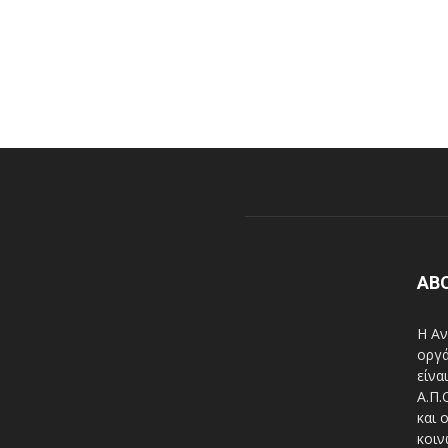
AB
Η Αν
οργά
είνα
A.Π.
και 
κοιν