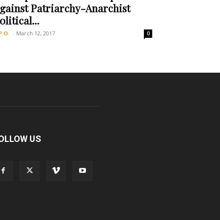
gainst Patriarchy-Anarchist
olitical...
P.O.
-
March 12, 2017
0
OLLOW US