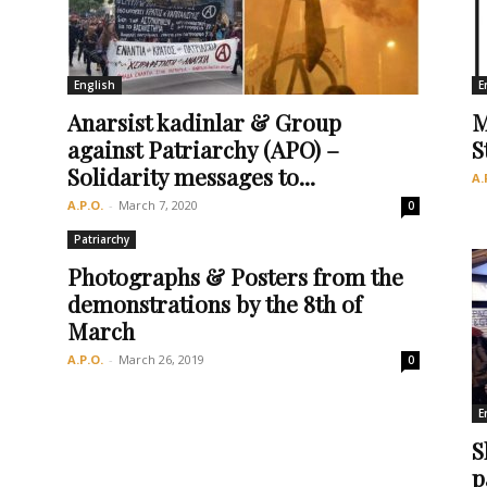
English
E
Οργάνωση
Anarsist kadinlar & Group
M
against Patriarchy (APO) –
S
Solidarity messages to...
A.
A.P.O.
-
March 7, 2020
0
Patriarchy
Photographs & Posters from the
demonstrations by the 8th of
March
A.P.O.
-
March 26, 2019
0
E
S
p