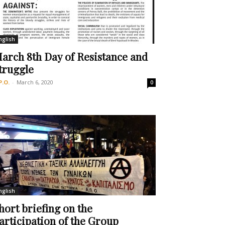
nglish
arch 8th Day of Resistance and
truggle
P.O.
-
March 6, 2020
0
nglish
hort briefing on the
articipation of the Group