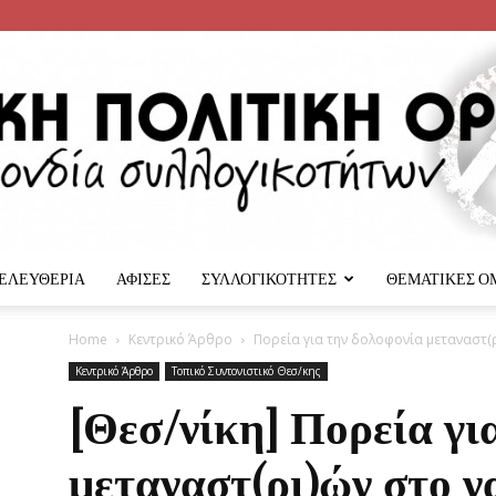
 ΕΛΕΥΘΕΡΙΑ
ΑΦΙΣΕΣ
ΣΥΛΛΟΓΙΚΟΤΗΤΕΣ
ΘΕΜΑΤΙΚΕΣ Ο
Αναρχική
Home
Κεντρικό Άρθρο
Πορεία για την δολοφονία μεταναστ(ρ
Κεντρικό Άρθρο
Τοπικό Συντονιστικό Θεσ/κης
[Θεσ/νίκη] Πορεία γι
μεταναστ(ρι)ών στο ν
Πολιτική