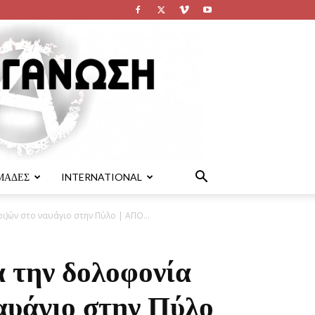
ΜΑΔΕΣ
INTERNATIONAL
ι)ών στο ναυάγιο στην Πύλο | ΑΠΟ...
α την δολοφονία
αυάγιο στην Πύλο