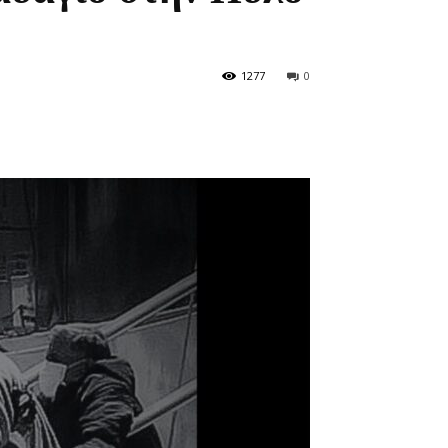
1277
0