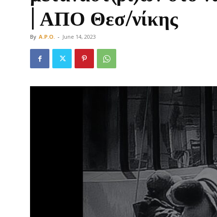
| ΑΠΟ Θεσ/νίκης
By
A.P.O.
-
June 14, 2023
Οργάνωση