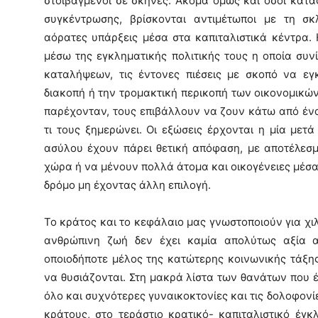
στοιβαγμένοι σε σκηνές. Ακόμα όμως και όσοι κατ
συγκέντρωσης, βρίσκονται αντιμέτωποι με τη σ
αόρατες υπάρξεις μέσα στα καπιταλιστικά κέντρα. 
μέσω της εγκληματικής πολιτικής τους η οποία συν
καταλήψεων, τις έντονες πιέσεις με σκοπό να εγ
διακοπή ή την τρομακτική περικοπή των οικονομικ
παρέχονταν, τους επιβάλλουν να ζουν κάτω από έν
τι τους ξημερώνει. Οι εξώσεις έρχονται η μία μετ
ασύλου έχουν πάρει θετική απόφαση, με αποτέλεσ
χώρα ή να μένουν πολλά άτομα και οικογένειες μέσα
δρόμο μη έχοντας άλλη επιλογή.
Το κράτος και το κεφάλαιο μας γνωστοποιούν για χι
ανθρώπινη ζωή δεν έχει καμία απολύτως αξία α
οποιοδήποτε μέλος της κατώτερης κοινωνικής τάξη
να θυσιάζονται. Στη μακρά λίστα των θανάτων που 
όλο και συχνότερες γυναικοκτονίες και τις δολοφον
κράτους, στο τεράστιο κρατικό- καπιταλιστικό έγ