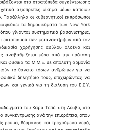
τοιβάζονται στα στρατόπεδα συγκέντρωσης
σχετικά αξιοπρεπές οίκημα μέσω κάποιου
ο. Παράλληλα οι κυβερνητικοί εκπρόσωποι
διαψεύσει τα δημοσιεύματα των New York
όπου γίνονται συστηματικά βασανιστήρια,
ι εκτοπισμού των μεταναστ(ρι)ών από τον
ιαδικασία χορήγησης ασύλου ολοένα και
υς αναβαθμίζεται μέσα από την πρόταση
 Και φυσικά τα Μ.Μ.Ε. σε απόλυτη αρμονία
ποιούν το θάνατο τόσων ανθρώπων για να
φοβικό δηλητήριο τους, επιχειρώντας να
ρων και γενικά για τη διάλυση του Ε.Σ.Υ.
ραδείγματα του Καρά Τεπέ, στη Λέσβο, στο
δα συγκέντρωσης ανά την επικράτεια, όπου
ίς ρεύμα, θέρμανση και τρεχούμενο νερό,