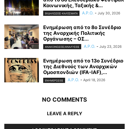
Κοινωνικής, Ταξικής &...
A.P.O.
-
July 30, 2026
ΕΚΔΗΛΏΣΕΙΣ-ΚΑΛΈΣΜΑΤΑ
Ενημέρωση από το 8ο Συνέδριο
της Αναρχικής Πολιτικής
Οργάνωσης – ΟΣ...
A.P.O.
-
July 23, 2026
ΑΝΑΚΟΙΝΏΣΕΙΣ/ΑΝΑΛΎΣΕΙΣ
Ενημέρωση από το 13ο Συνέδριο
της Διεθνούς των Αναρχικών
Ομοσπονδιών (IFA-IAF),...
A.P.O.
-
April 18, 2026
ΕΝΗΜΕΡΏΣΕΙΣ
NO COMMENTS
LEAVE A REPLY