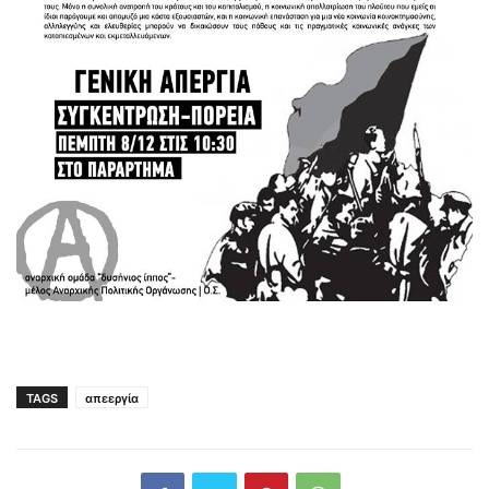
TAGS
απεεργία