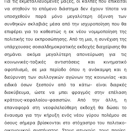
Για τις εκμεταλλευόμενες μάζες, οι κάλπες που επίκειται
να στηθούν το επόμενο διάστημα δεν έχουν τίποτα να
υποσχεθούν παρά μόνο μεγαλύτερη όξυνση των
συνθηκών σκλαβιάς μέσα από την ισχυροποίηση που θα
επιφέρει για το καθεστώς η εκ νέου νομιμοποίηση της
πολιτικής του εκπροσώπησης. Από τη μια, η συνέχιση της
υπάρχουσας σοσιαλδημοκρατικής εκδοχής διαχείρισης θα
σημάνει ακόμα μεγαλύτερη απονεύρωση για τις
κοινωνικές-ταξικές αντιστάσεις και κινηματικό
αφοπλισμό, σε μια περίοδο όπου η ανάκαμψη και η
διεύρυνση των συλλογικών αγώνων της κοινωνίας -και
ειδικά όσων ξεσπούν από τα κάτω- είναι διαρκές
διακύβευμα, ώστε να μπει φραγμός στην επέλαση
κράτους-κεφαλαίου-φασιστών. Από την άλλη, η
επαναφορά στη νεοφιλελεύθερη εκδοχή θα δώσει το
έναυσμα για την κήρυξη ενός νέου γύρου πολέμου σε
όσους σήμερα βρίσκονται στο στόχαστρο του πολιτικο-
οικονομικού συστήματος. Στους φτωχούς, τους παρίες,