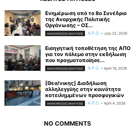
Ενημέρωση από το 8ο Συνέδριο
της Αναρχικής Πολιτικής
Οργάνωσης – ΟΣ...
A.P.O.
-
July 23, 2026
ΑΝΑΚΟΙΝΏΣΕΙΣ/ΑΝΑΛΎΣΕΙΣ
Εισηγητική τοποθέτηση της ΑΠΟ
για τον πόλεμο στην εκδήλωση
που πραγματοποίησε...
A.P.O.
-
April 16, 2026
ΑΝΑΚΟΙΝΏΣΕΙΣ/ΑΝΑΛΎΣΕΙΣ
[Θεσ/νικης] Διαδήλωση
αλληλεγγύης στην κοινότητα
κατειλημμένων προσφυγικών
A.P.O.
-
April 4, 2026
ΑΝΑΚΟΙΝΏΣΕΙΣ/ΑΝΑΛΎΣΕΙΣ
NO COMMENTS