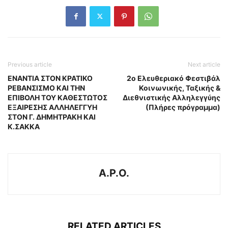
Previous article
Next article
ΕΝΑΝΤΙΑ ΣΤΟΝ ΚΡΑΤΙΚΟ
2o Ελευθεριακό Φεστιβάλ
ΡΕΒΑΝΣΙΣΜΟ ΚΑΙ ΤΗΝ
Κοινωνικής, Ταξικής &
ΕΠΙΒΟΛΗ ΤΟΥ ΚΑΘΕΣΤΩΤΟΣ
Διεθνιστικής Αλληλεγγύης
ΕΞΑΙΡΕΣΗΣ ΑΛΛΗΛΕΓΓΥΗ
(Πλήρες πρόγραμμα)
ΣΤΟΝ Γ. ΔΗΜΗΤΡΑΚΗ ΚΑΙ
Κ.ΣΑΚΚΑ
A.P.O.
RELATED ARTICLES