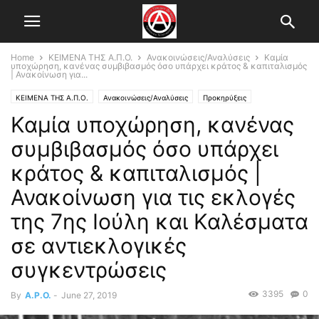
Home
ΚΕΙΜΕΝΑ ΤΗΣ Α.Π.Ο.
Ανακοινώσεις/Αναλύσεις
Καμία
υποχώρηση, κανένας συμβιβασμός όσο υπάρχει κράτος & καπιταλισμός
| Ανακοίνωση για...
ΚΕΙΜΕΝΑ ΤΗΣ Α.Π.Ο.
Ανακοινώσεις/Αναλύσεις
Προκηρύξεις
Καμία υποχώρηση, κανένας
συμβιβασμός όσο υπάρχει
κράτος & καπιταλισμός |
Ανακοίνωση για τις εκλογές
της 7ης Ιούλη και Καλέσματα
σε αντιεκλογικές
συγκεντρώσεις
3395
0
By
A.P.O.
-
June 27, 2019