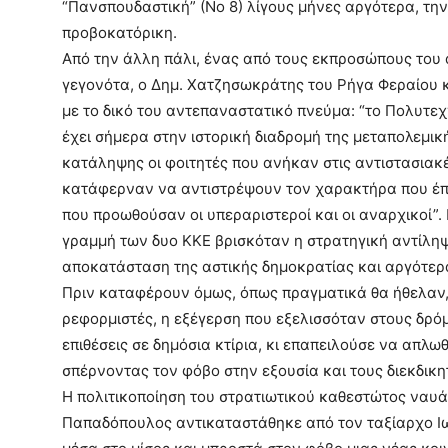
“Πανσπουδαστική” (Νο 8) λίγους µήνες αργότερα, τη
προβοκατόρικη.
Από την άλλη πάλι, ένας από τους εκπροσώπους του
γεγονότα, ο Δηµ. Χατζησωκράτης του Ρήγα Φεραίου κ
µε το δικό του αντεπαναστατικό πνεύµα: “το Πολυτεχ
έχει σήµερα στην ιστορική διαδροµή της µεταπολεµικ
κατάληψης οι φοιτητές που ανήκαν στις αντιστασιακ
κατάφερναν να αντιστρέψουν τον χαρακτήρα που έπα
που προωθούσαν οι υπεραριστεροί και οι αναρχικοί”
γραµµή των δυο ΚΚΕ βρισκόταν η στρατηγική αντίληψη
αποκατάσταση της αστικής δηµοκρατίας και αργότερα
Πριν καταφέρουν όµως, όπως πραγµατικά θα ήθελαν, 
ρεφορµιστές, η εξέγερση που εξελισσόταν στους δρό
επιθέσεις σε δηµόσια κτίρια, κι επαπειλούσε να απλω
σπέρνοντας τον φόβο στην εξουσία και τους διεκδικη
Η πολιτικοποίηση του στρατιωτικού καθεστώτος ναυ
Παπαδόπουλος αντικαταστάθηκε από τον ταξίαρχο Ιω