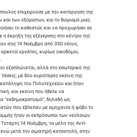
πουλος επιχειρούσε µε την κατάργηση της
και των εξόριστων, και το διορισµό µιας
οιήσει το καθεστώς και να προχωρήσει σε
ε η έκρηξη της εξέγερσης στο κέντρο της
ου στις 14 Νοέµβρη από 350 νέους,
 αρκετοί εργάτες, κυρίως οικοδόµοι,
.
που εξαπλώνεται, αλλά στο εσωτερικό της
τάσεις, µε δύο κυριότερες εκείνη της
 κατάληψη του Πολυτεχνείου και ήταν
τική, και εκείνη που ήθελε να
για “εκδηµοκρατισµό”, δηλαδή ως
ρατών που έβλεπαν µε αµηχανία ή φόβο το
αµµής ήταν οι εκπρόσωποι των νεολαιών
 Τετάρτη 14 Νοέµβρη, τα µέλη της Αντί-
, ενώ µετά την αιµατηρή καταστολή, στην