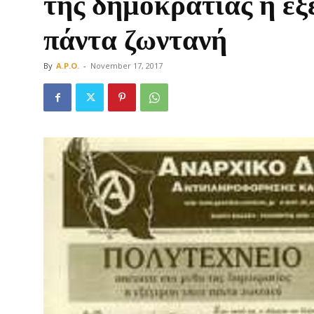
της δηµοκρατίας η εξ
πάντα ζωντανή
By
A.P.O.
-
November 17, 2017
Οργάνωση