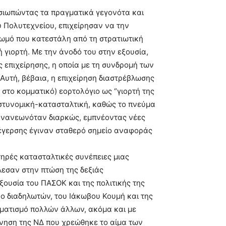
σιωπώντας τα πραγµατικά γεγονότα και
 Πολυτεχνείου, επιχείρησαν να την
ωµό που κατεστάλη από τη στρατιωτική
 γιορτή. Με την άνοδό του στην εξουσία,
 επιχείρησης, η οποία µε τη συνδροµή των
 Αυτή, βέβαια, η επιχείρηση διαστρέβλωσης
 στο κοµµατικό) εορτολόγιο ως “γιορτή της
αστυνοµική-κατασταλτική, καθώς το πνεύµα
ανανεωνόταν διαρκώς, εµπνέοντας νέες
ξέγερσης έγιναν σταθερό σηµείο αναφοράς
ατηρές κατασταλτικές συνέπειες µιας
λεσαν στην πτώση της δεξιάς
ξουσία του ΠΑΣΟΚ και της πολιτικής της
ο διαδηλωτών, του Ιάκωβου Κουµή και της
µατισµό πολλών άλλων, ακόµα και µε
νηση της ΝΔ που χρεώθηκε το αίµα των