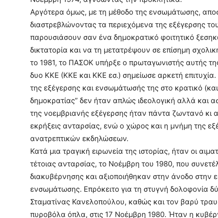
Αργότερα όµως, µε τη µέθοδο της ενσωµάτωσης, απο
διαστρεβλώνοντας τα περιεχόµενα της εξέγερσης του
παρουσιάσουν σαν ένα δηµοκρατικό φοιτητικό ξεσηκ
δικτατορία και να τη µετατρέψουν σε επίσηµη σχολική
το 1981, το ΠΑΣΟΚ υπήρξε ο πρωταγωνιστής αυτής της
δυο ΚΚΕ (ΚΚΕ και ΚΚΕ εσ.) σηµείωσε αρκετή επιτυχία.
της εξέγερσης και ενσωµάτωσής της στο κρατικό (και
δηµοκρατίας” δεν ήταν απλώς ιδεολογική αλλά και 
της νοεµβριανής εξέγερσης ήταν πάντα ζωντανό κι 
εκρήξεις ανταρσίας, ενώ ο χώρος και η µνήµη της ε
ανατρεπτικών εκδηλώσεων.
Κατά µια τραγική ειρωνεία της ιστορίας, ήταν οι αιµ
τέτοιας ανταρσίας, το Νοέµβρη του 1980, που συνετέ
διακυβέρνησης και αξιοποιήθηκαν στην άνοδο στην ε
ενσωµάτωσης. Επρόκειτο για τη στυγνή δολοφονία δύ
Σταµατίνας Κανελοπούλου, καθώς και τον βαρύ τραυ
πυροβόλα όπλα, στις 17 Νοέµβρη 1980. Ήταν η κυβέρ