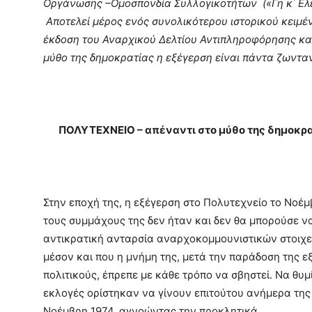
Οργάνωσης –Ομοσπονδία Συλλογικοτήτων («Γη κ΄ Ελευ
Αποτελεί µέρος ενός συνολικότερου ιστορικού κειµέν
έκδοση του Αναρχικού Δελτίου Αντιπληροφόρησης κ
µύθο της δηµοκρατίας η εξέγερση είναι πάντα ζωντα
ΠΟΛΥΤΕΧΝΕΙΟ – απέναντι στο µύθο της δηµοκρα
Στην εποχή της, η εξέγερση στο Πολυτεχνείο το Νοέµ
τους συµµάχους της δεν ήταν και δεν θα µπορούσε να
αντικρατική ανταρσία αναρχοκοµµουνιστικών στοιχε
µέσον και που η µνήµη της, µετά την παράδοση της ε
πολιτικούς, έπρεπε µε κάθε τρόπο να σβηστεί. Να θυµ
εκλογές ορίστηκαν να γίνουν επιτούτου ανήµερα της 
Νοέµβρη 1974, αγνοώντας την προκλητικά.