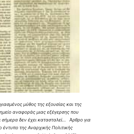
γιασµένος µύθος της εξουσίας και της
σηµείο αναφοράς µιας εξέγερσης που
ι σήµερα δεν έχει κατασταλεί… Άρθρο για
ο έντυπο της Αναρχικής Πολιτικής