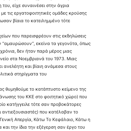
 του, είχε συναινέσει στην άγρια
 µε τις εργατοφοιτητικές οµάδες κρούσης
ωσαν βίαια το κατειληµµένο τότε
είων που παρεισφρέουν στις εκδηλώσεις
ην “αµαυρώσουν”, εκείνα τα γεγονότα, όπως
χρόνια, δεν ήταν παρά µέρος µιας
νείο στα Νοεµβριανά του 1973. Μιας
ει ανελέητη και βίαιη ανάµεσα στους
λιτικά στηρίγµατα του
ας θυµηθούµε το κατάπτυστο κείµενο της
άνωσης του ΚΚΕ στο φοιτητικό χώρο) που
οίο κατήγγειλε τότε σαν προβοκάτορες
ι αντιεξουσιαστές) που κατέλαβαν το
 Γενική Απεργία, Κάτω Το Κεφάλαιο, Κάτω η
και την ίδια την εξέγερση σαν έργο του