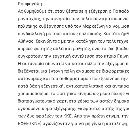
Ρουφογάλη.
Ας θυµηθούµε ότι όταν ξέσπασε η εξέγερση ο Παπαδό
µοναρχίας, την αµνηστία των πολιτικών κρατούµενων 
πολιτικής κυβέρνησης υπό τον Μαρκεζίνη να νοµιµοπ
συνδιαλλαγή µε τους αστούς πολιτικούς. Και τότε ήρθ
Αθήνας, ξεκινώντας µε την κατάληψη του πολυτεχνεί
κυρίως φοιτητές αλλά και µαθητές, ενώ το ίδιο βράδυ
συγκροτούν την εργατική συνέλευση στο κτίριο Γκίνη
Η αστυνοµία αδυνατεί να καταστείλει την εξέγερση 
διεξάγεται µια έντονη πάλη ανάµεσα σε διαφορετικές 
αυτονοµίας και του αυθορµητισµού που ξεκίνησε την
κατά βάση εξεγερτική, αντικαπιταλιστική και αντικρα
χρησιµοποιήσει το φοιτητικό κίνηµα ως µέσο πίεσης 
διαπραγµατευτικό χαρτί στα χέρια των αστών δηµοκ
ογκούµενο κύµα εξέγερσης. Εκφραστές αυτής της γρ
των δυο φραξιών του ΚΚΕ. Από την πρώτη στιγµή, την
ΕΦΕΕ (ΚΝΕ) αγωνίζονταν για να µη γίνει η κατάληψη