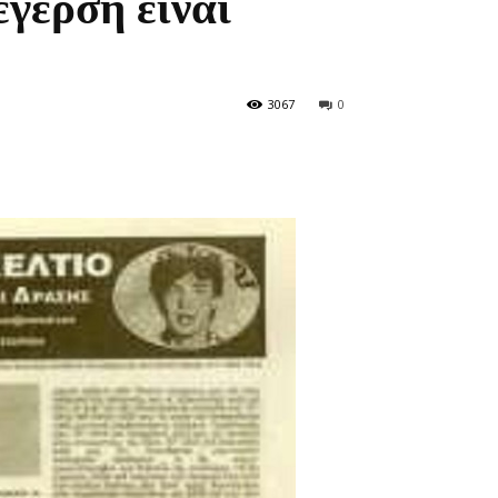
έγερση είναι
3067
0