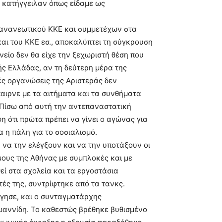
ν κατήγγειλαν όπως είδαµε ως
 ανανεωτικού ΚΚΕ και συµµετέχων στα
αι του KKE εσ., αποκαλύπτει τη σύγκρουση
νείο δεν θα είχε την ξεχωριστή θέση που
ής Ελλάδας, αν τη δεύτερη µέρα της
ές οργανώσεις της Αριστεράς δεν
ιρνε µε τα αιτήµατα και τα συνθήµατα
. Πίσω από αυτή την αντεπαναστατική
 ότι πρώτα πρέπει να γίνει ο αγώνας για
 η πάλη για το σοσιαλισµό.
να την ελέγξουν και να την υποτάξουν οι
µους της Αθήνας µε συµπλοκές και µε
θεί στα σχολεία και τα εργοστάσια
τές της, συντρίφτηκε από τα τανκς.
άγησε, και ο συνταγµατάρχης
αννίδη. Το καθεστώς βρέθηκε βυθισµένο