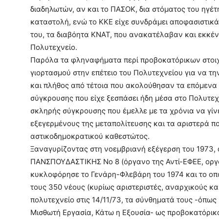
διαδηλωτών, αν και το ΠΑΣΟΚ, δια στόµατος του ηγέτη
καταστολή, ενώ το ΚΚΕ είχε συνδράµει αποφασιστικά
του, τα διαβόητα ΚΝΑΤ, που ανακατέλαβαν και εκκέν
Πολυτεχνείο.
Παρόλα τα φληναφήµατα περί προβοκατόρικων στοιχ
γιορτασµού στην επέτειο του Πολυτεχνείου για να τ
και πλήθος από τέτοια που ακολούθησαν τα επόµενα 
σύγκρουσης που είχε ξεσπάσει ήδη µέσα στο Πολυτεχ
σκληρής σύγκρουσης που έµελλε µε τα χρόνια να γίν
εξεγερµένους της µεταπολίτευσης και τα αριστερά πο
αστικοδηµοκρατικού καθεστώτος.
Ξαναγυρίζοντας στη νοεµβριανή εξέγερση του 1973, 
ΠΑΝΣΠΟΥΔΑΣΤΙΚΗΣ Νο 8 (όργανο της Αντί-ΕΦΕΕ, οργ
κυκλοφόρησε το Γενάρη-Φλεβάρη του 1974 και το οπ
τους 350 νέους (κυρίως αριστεριστές, αναρχικούς κα
πολυτεχνείο στις 14/11/73, τα σύνθηµατά τους -όπως
Μισθωτή Εργασία, Κάτω η Εξουσία- ως προβοκατόρικα 