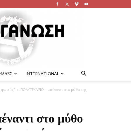
ΜΑΔΕΣ
INTERNATIONAL
ς φωτιάς"
ΠΟΛΥΤΕΧΝΕΙΟ – απέναντι στο µύθο της
ναντι στο µύθο