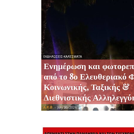
ΕΚΔΗΛΏΣΕΙΣ-ΚΑΛΈΣΜΑΤΑ
Ενημέρωση και φωτορεπ
από το 8ο Ελευθεριακό 
Κοινωνικής, Ταξικής &
Διεθνιστικής Αλληλεγγύ
A.P.O.
-
July 30, 2026