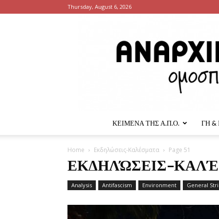
Thursday, August 6, 2026
ΚΕΙΜΕΝΑ ΤΗΣ Α.Π.Ο.
ΓΗ &
Home
Εκδηλώσεις-Καλέσματα
Page 51
ΕΚΔΗΛΏΣΕΙΣ-ΚΑΛ
Analysis
Antifascism
Environment
General Str