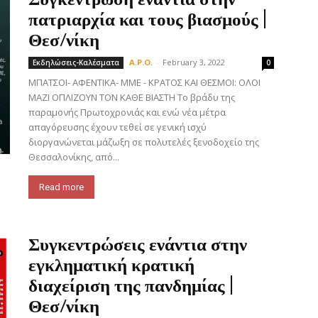
πατριαρχία και τους βιασμούς |
Θεσ/νίκη
A.P.O.
-
February 3, 2022
Εκδηλώσεις-Καλέσματα
0
ΜΠΑΤΣΟΙ- ΑΦΕΝΤΙΚΑ- ΜΜΕ - ΚΡΑΤΟΣ ΚΑΙ ΘΕΣΜΟΙ: ΟΛΟΙ
ΜΑΖΙ ΟΠΛΙΖΟΥΝ ΤΟΝ ΚΑΘΕ ΒΙΑΣΤΗ Το βράδυ της
παραμονής Πρωτοχρονιάς και ενώ νέα μέτρα
απαγόρευσης έχουν τεθεί σε γενική ισχύ
διοργανώνεται μάζωξη σε πολυτελές ξενοδοχείο της
Θεσσαλονίκης, από...
Read more
Συγκεντρώσεις ενάντια στην
εγκληματική κρατική
διαχείριση της πανδημίας |
Θεσ/νίκη