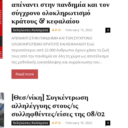
απέναντι στην πανδημία και τον
σύγχρονο ολοκληρωτισμό
κράτους & κεφαλαίου
A.P.O.
-
February 15, 2022
Εκδηλώσεις-Καλέσματα
0
ΑΠΕΝΑΝΤΙ ΣΤΗΝ ΠΑΝΔΗΜΙΑ ΚΑΙ ΤΟΝ ΣΥΓΧΡΟΝΟ
ΟΛΟΚΛΗΡΩΤΙΣΜΟ ΚΡΑΤΟΥΣ ΚΑΙ ΚΕΦΑΛΑΙΟΥ Ενώ
περισσότεροι από 22.000 άνθρωποι έχουν χάσει τη ζωή
τους από την πανδημία σε όλη τη χώρα ως αποτέλεσμα
της μεθοδικής εγκατάλειψης και συρρίκνωσης του...
Read more
[Θεσ/νίκη] Συγκέντρωση
αλληλέγγυης στους/ις
συλληφθέντες/είσες της 08/02
A.P.O.
-
February 10, 2022
Εκδηλώσεις-Καλέσματα
0