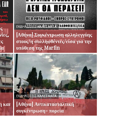
ις
ΕΚΔΗΛΏΣΕΙΣ-ΚΑΛΈΣΜΑΤΑ
ίες,
[Αθήνα] Συγκέντρωση αλληλεγγύης
ες
στους/η συλληφθέντες/είσα για την
ία
υπόθεση της Marfin
ΕΚΔΗΛΏΣΕΙΣ-ΚΑΛΈΣΜΑΤΑ
η και
[Αθήνα] Αντικατασταλτική
συγκέντρωση- πορεία