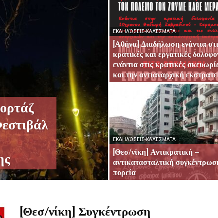
ΕΚΔΗΛΏΣΕΙΣ-ΚΑΛΈΣΜΑΤΑ
[Αθήνα] Διαδήλωση ενάντια στ
Οργάνωση
κρατικές και εργατικές δολοφον
ενάντια στις κρατικές σκευωρί
και την αντιαναρχική εκστρατε
ορτάζ
Φεστιβάλ
ΕΚΔΗΛΏΣΕΙΣ-ΚΑΛΈΣΜΑΤΑ
[Θεσ/νίκη] Αντικρατική –
ης
αντικατασταλτική συγκέντρωσ
πορεία
[Θεσ/νίκη] Συγκέντρωση