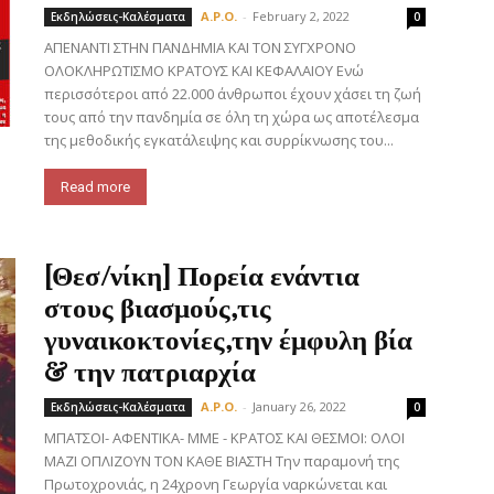
A.P.O.
-
February 2, 2022
Εκδηλώσεις-Καλέσματα
0
ΑΠΕΝΑΝΤΙ ΣΤΗΝ ΠΑΝΔΗΜΙΑ ΚΑΙ ΤΟΝ ΣΥΓΧΡΟΝΟ
ΟΛΟΚΛΗΡΩΤΙΣΜΟ ΚΡΑΤΟΥΣ ΚΑΙ ΚΕΦΑΛΑΙΟΥ Ενώ
περισσότεροι από 22.000 άνθρωποι έχουν χάσει τη ζωή
τους από την πανδημία σε όλη τη χώρα ως αποτέλεσμα
της μεθοδικής εγκατάλειψης και συρρίκνωσης του...
Read more
[Θεσ/νίκη] Πορεία ενάντια
στους βιασμούς,τις
γυναικοκτονίες,την έμφυλη βία
& την πατριαρχία
A.P.O.
-
January 26, 2022
Εκδηλώσεις-Καλέσματα
0
ΜΠΑΤΣΟΙ- ΑΦΕΝΤΙΚΑ- ΜΜΕ - ΚΡΑΤΟΣ ΚΑΙ ΘΕΣΜΟΙ: ΟΛΟΙ
ΜΑΖΙ ΟΠΛΙΖΟΥΝ ΤΟΝ ΚΑΘΕ ΒΙΑΣΤΗ Την παραμονή της
Πρωτοχρονιάς, η 24χρονη Γεωργία ναρκώνεται και