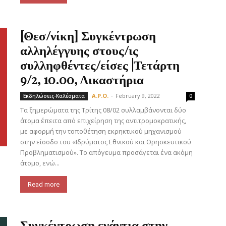
[Θεσ/νίκη] Συγκέντρωση
αλληλέγγυης στους/ις
συλληφθέντες/είσες |Τετάρτη
9/2, 10.00, Δικαστήρια
A.P.O.
-
February 9, 2022
Εκδηλώσεις-Καλέσματα
0
Τα ξημερώματα της Τρίτης 08/02 συλλαμβάνονται δύο
άτομα έπειτα από επιχείρηση της αντιτρομοκρατικής,
με αφορμή την τοποθέτηση εκρηκτικού μηχανισμού
στην είσοδο του «Ιδρύματος Εθνικού και Θρησκευτικού
Προβληματισμού». Το απόγευμα προσάγεται ένα ακόμη
άτομο, ενώ...
Read more
Συγκέντρωση ενάντια στην