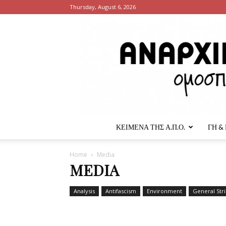
Thursday, August 6, 2026
ΚΕΙΜΕΝΑ ΤΗΣ Α.Π.Ο.
ΓΗ &
Home
Media
MEDIA
Analysis
Antifascism
Environment
General Str