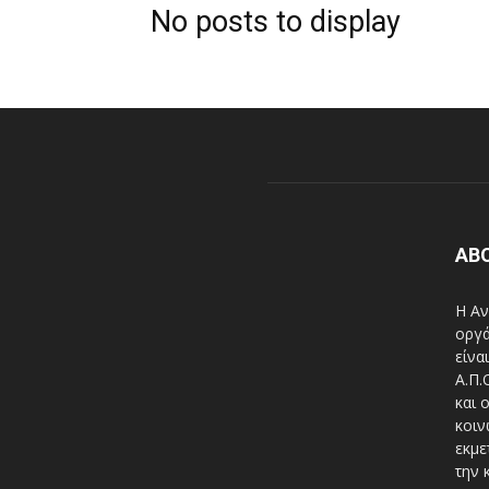
No posts to display
AB
Η Αν
οργά
είνα
A.Π.
και 
κοιν
εκμε
την 