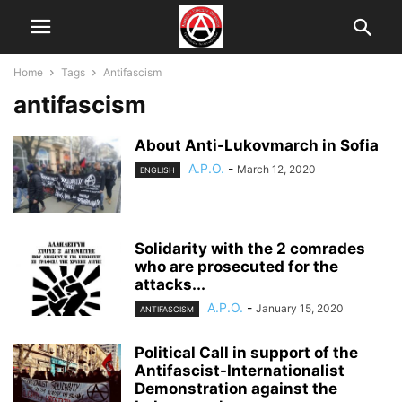
Home
Tags
Antifascism
antifascism
About Anti-Lukovmarch in Sofia
A.P.O.
-
March 12, 2020
ENGLISH
Solidarity with the 2 comrades
who are prosecuted for the
attacks...
A.P.O.
-
January 15, 2020
ANTIFASCISM
Political Call in support of the
Antifascist-Internationalist
Demonstration against the