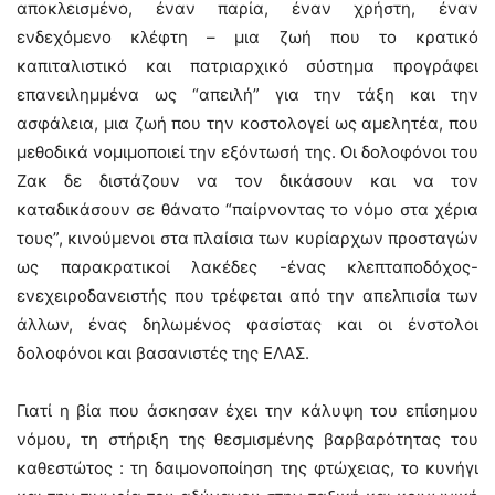
αποκλεισμένο, έναν παρία, έναν χρήστη, έναν
ενδεχόμενο κλέφτη – μια ζωή που το κρατικό
καπιταλιστικό και πατριαρχικό σύστημα προγράφει
επανειλημμένα ως “απειλή” για την τάξη και την
ασφάλεια, μια ζωή που την κοστολογεί ως αμελητέα, που
μεθοδικά νομιμοποιεί την εξόντωσή της. Οι δολοφόνοι του
Ζακ δε διστάζουν να τον δικάσουν και να τον
καταδικάσουν σε θάνατο “παίρνοντας το νόμο στα χέρια
τους”, κινούμενοι στα πλαίσια των κυρίαρχων προσταγών
ως παρακρατικοί λακέδες -ένας κλεπταποδόχος-
ενεχειροδανειστής που τρέφεται από την απελπισία των
άλλων, ένας δηλωμένος φασίστας και οι ένστολοι
δολοφόνοι και βασανιστές της ΕΛΑΣ.
Γιατί η βία που άσκησαν έχει την κάλυψη του επίσημου
νόμου, τη στήριξη της θεσμισμένης βαρβαρότητας του
καθεστώτος : τη δαιμονοποίηση της φτώχειας, το κυνήγι