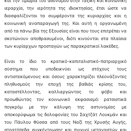
και την τιμωρία του αδύναμου στην ταξική και κοινωνική
ιεραρχία, την ιερότητα της ιδιοκτησίας, έτσι ώστε να
διασφαλίζονται τα συμφέροντα της κυριαρχίας και η
κοινωνική αναπαραγωγή της. Και αυτή η οργανωμένη
από τα πάνω βία της Εξουσίας είναι που τους επιτρέπει να
σκοτώνουν αποθρασυμένοι, διότι κινούνται στα πλαίσια
των κυρίαρχων προσταγών ως παρακρατικοί λακέδες.
Είναι το ίδιο το κρατικό-καπιταλιστικό-πατριαρχικό
σύστημα που υποδεικνύει ως στόχους τους
αντιστεκόμενους και όσους χαρακτηρίζει πλεονάζοντες
πληθυσμούς την εποχή της βαθιάς κρίσης του,
καταστέλλοντας, καλλιεργώντας το φόβο και
προωθώντας τον κοινωνικό εκφασισμό: ρατσιστικά
πογκρόμ με την κάλυψη της αστυνομίας με
αποκορύφωμα τις δολοφονίες του Σαχτζάτ Λουκμάν και
του Πάυλου Φύσσα από τους Ναζί της Χρυσής Αυγής,
στρατόπεδα συγκέντρωσης και πνιγμοί μεταναστών και